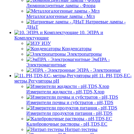
Люминисцентные лампы - Флора
Металлогалогенные лампы - Мгл
Натриевые лампы -
ДНаТ
10. ЭПРА и
Комплектующие
ИЗУ
Конденсаторы
Электропатроны
ЭмПРА -
Электромагнитные
ЭПРА - Электронные
11. PH,TDS,EC-
метры,Регуляторы pН
Измерители жидкости - pH,TDS,Хлор
Измерители почвы и субстратов - pH,TDS
Измерители продуктов питания - pH,TDS
Калибровочные растворы - pH,TDS,EC
Нитрат-тестеры