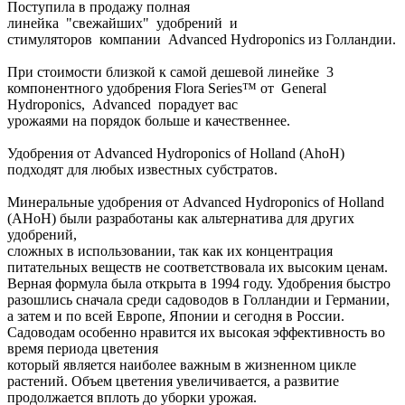
Поступила в продажу полная
линейка "свежайших" удобрений и
стимуляторов компании Advanced Hydroponics из Голландии.
При стоимости близкой к самой дешевой линейке 3
компонентного удобрения Flora Series™ от General
Hydroponics, Advanced порадует вас
урожаями на порядок больше и качественнее.
Удобрения от Advanced Hydroponics of Holland (AhoH)
подходят для любых известных субстратов.
Минеральные удобрения от Advanced Hydroponics of Holland
(AHoH) были разработаны как альтернатива для других
удобрений,
сложных в использовании, так как их концентрация
питательных веществ не соответствовала их высоким ценам.
Верная формула была открыта в 1994 году. Удобрения быстро
разошлись сначала среди садоводов в Голландии и Германии,
а затем и по всей Европе, Японии и сегодня в России.
Садоводам особенно нравится их высокая эффективность во
время периода цветения
который является наиболее важным в жизненном цикле
растений. Объем цветения увеличивается, а развитие
продолжается вплоть до уборки урожая.