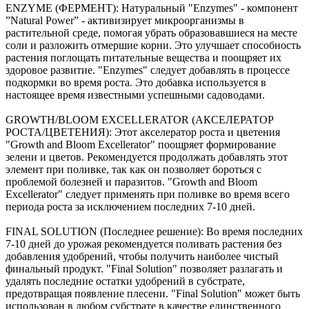
ENZYME (ФЕРМЕНТ): Натуральный "Enzymes" - компонент
”Natural Power” - активизирует микроорганизмы в
растительной среде, помогая убрать образовавшиеся на месте
соли и разложить отмершие корни. Это улучшает способность
растения поглощать питательные вещества и поощряет их
здоровое развитие. "Enzymes" следует добавлять в процессе
подкормки во время роста. Это добавка используется в
настоящее время известными успешными садоводами.
GROWTH/BLOOM EXCELLERATOR (АКСЕЛЕРАТОР
РОСТА/ЦВЕТЕНИЯ): Этот акселератор роста и цветения
"Growth and Bloom Excellerator" поощряет формирование
зелени и цветов. Рекомендуется продолжать добавлять этот
элемент при поливке, так как он позволяет бороться с
проблемой болезней и паразитов. "Growth and Bloom
Excellerator" следует применять при поливке во время всего
периода роста за исключением последних 7-10 дней.
FINAL SOLUTION (Последнее решение): Во время последних
7-10 дней до урожая рекомендуется поливать растения без
добавления удобрений, чтобы получить наиболее чистый
финальный продукт. "Final Solution" позволяет разлагать и
удалять последние остатки удобрений в субстрате,
предотвращая появление плесени. "Final Solution" может быть
использован в любом субстрате в качестве единственного