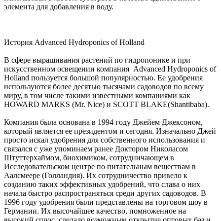
элемента для добавления в воду.
История Advanced Hydroponics of Holland
В сфере выращивания растений по гидропонике и при
искусственном освещении компания Advanced Hydroponics of
Holland пользуется большой популярностью. Ее удобрения
используются более десятью тысячами садоводов по всему
миру, в том числе такими известными компаниями как
HOWARD MARKS (Mr. Nice) и SCOTT BLAKE(Shantibaba).
Компания была основана в 1994 году Джейем Джексоном,
который является ее президентом и сегодня. Изначально Джей
просто искал удобрения для собственного использования и
связался с уже упоминаем ранее Доктором Николасом
Штуттерхаймом, биохимиком, сотрудничающем в
Исследовательском центре по питательным веществам в
Аалсмеере (Голландия). Их сотрудничество привело к
созданию таких эффективных удобрений, что слава о них
начала быстро распространяться среди других садоводов. В
1996 году удобрения были представлены на торговом шоу в
Германии. Их высочайшее качество, помноженное на
высокий спрос, сделало возможным открытие оптовых баз и