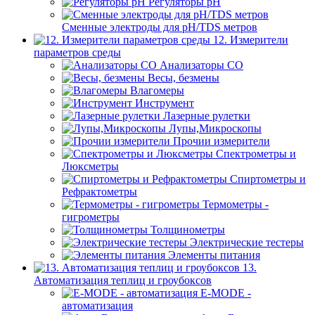
Регуляторы pН
Сменные электроды для pH/TDS метров
12. Измерители
параметров среды
Анализаторы CO
Весы, безмены
Влагомеры
Инструмент
Лазерные рулетки
Лупы,Микроскопы
Прочии измерители
Спектрометры и
Люксметры
Спиртометры и
Рефрактометры
Термометры -
гигрометры
Толщинометры
Электрические тестеры
Элементы питания
13.
Автоматизация теплиц и гроубоксов
E-MODE -
автоматизация