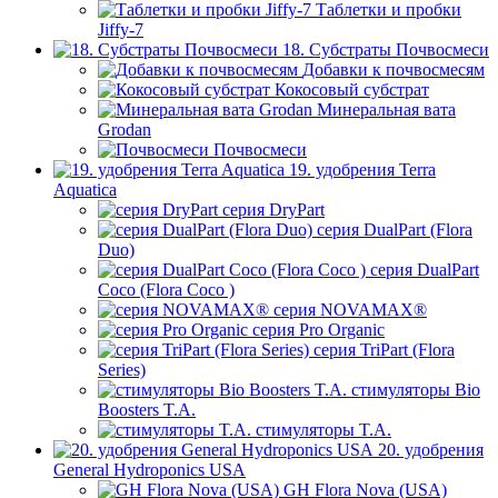
Таблетки и пробки
Jiffy-7
18. Субстраты Почвосмеси
Добавки к почвосмесям
Кокосовый субстрат
Минеральная вата
Grodan
Почвосмеси
19. удобрения Terra
Aquatica
серия DryPart
серия DualPart (Flora
Duo)
серия DualPart
Coco (Flora Coco )
серия NOVAMAX®
серия Pro Organic
серия TriPart (Flora
Series)
стимуляторы Bio
Boosters T.A.
стимуляторы T.A.
20. удобрения
General Hydroponics USA
GH Flora Nova (USA)