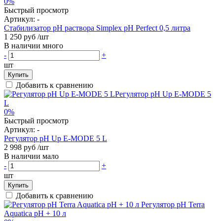
0%
Быстрый просмотр
Артикул:
-
Стабилизатор рН раствора Simplex pH Perfect 0,5 литра
1 250 руб
/шт
В наличии много
-
+
шт
Купить
Добавить к сравнению
0%
Быстрый просмотр
Артикул:
-
Регулятор pH Up E-MODE 5 L
2 998 руб
/шт
В наличии мало
-
+
шт
Купить
Добавить к сравнению