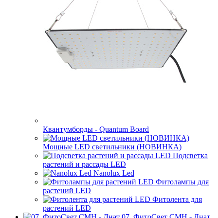
Квантумборды - Quantum Board
Мощные LED светильники (НОВИНКА)
Подсветка
растений и рассады LED
Nanolux Led
Фитолампы для
растений LED
Фитолента для
растений LED
07. ФитоСвет CMH - Днат