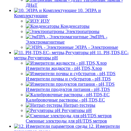
ДНаТ
10. ЭПРА и
Комплектующие
ИЗУ
Конденсаторы
Электропатроны
ЭмПРА -
Электромагнитные
ЭПРА - Электронные
11. PH,TDS,EC-
метры,Регуляторы pН
Измерители жидкости - pH,TDS,Хлор
Измерители почвы и субстратов - pH,TDS
Измерители продуктов питания - pH,TDS
Калибровочные растворы - pH,TDS,EC
Нитрат-тестеры
Регуляторы pН
Сменные электроды для pH/TDS метров
12. Измерители