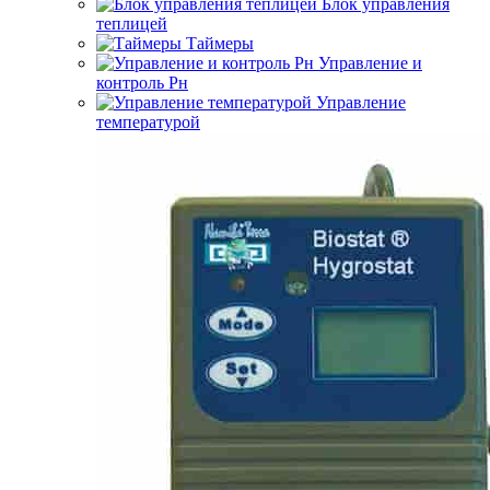
Блок управления
теплицей
Таймеры
Управление и
контроль Рн
Управление
температурой