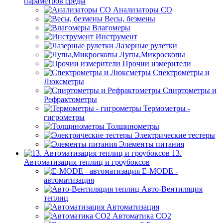
параметров среды
Анализаторы CO
Весы, безмены
Влагомеры
Инструмент
Лазерные рулетки
Лупы,Микроскопы
Прочии измерители
Спектрометры и
Люксметры
Спиртометры и
Рефрактометры
Термометры -
гигрометры
Толщинометры
Электрические тестеры
Элементы питания
13.
Автоматизация теплиц и гроубоксов
E-MODE -
автоматизация
Авто-Вентиляция
теплиц
Автоматизация
Автоматика СО2