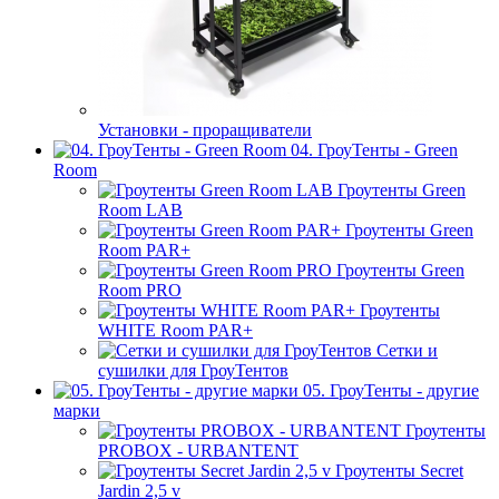
Установки - проращиватели
04. ГроуТенты - Green
Room
Гроутенты Green
Room LAB
Гроутенты Green
Room PAR+
Гроутенты Green
Room PRO
Гроутенты
WHITE Room PAR+
Сетки и
сушилки для ГроуТентов
05. ГроуТенты - другие
марки
Гроутенты
PROBOX - URBANTENT
Гроутенты Secret
Jardin 2,5 v