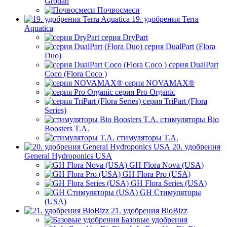
Grodan
Почвосмеси
19. удобрения Terra
Aquatica
серия DryPart
серия DualPart (Flora
Duo)
серия DualPart
Coco (Flora Coco )
серия NOVAMAX®
серия Pro Organic
серия TriPart (Flora
Series)
стимуляторы Bio
Boosters T.A.
стимуляторы T.A.
20. удобрения
General Hydroponics USA
GH Flora Nova (USA)
GH Flora Pro (USA)
GH Flora Series (USA)
GH Стимуляторы
(USA)
21. удобрения BioBizz
Базовые удобрения