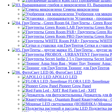
Прозрачные шланг
03. Выращива
Семена микрозелени
Удобрения для микро
Установки - проращи
04. ГроуТенты - Green Roo
Гроутенты Green R
Гроутенты Green R
Гроутенты Green Ro
Гроутенты WHIT
Сетки и сушилк
05. ГроуТенты - другие м
Гроутенты
Гроутенты Secret Jardi
Тюнинг Aqua S
Тюнинг для ГроуТентов
06. ФитоСвет LED
APOLLO LED
FLORA LED Линейные
Pioneer Grow Panel
Red Farm Led - ХИТ
Держатель для ф
Квантумборды - 
Мощные
Подсветка ра