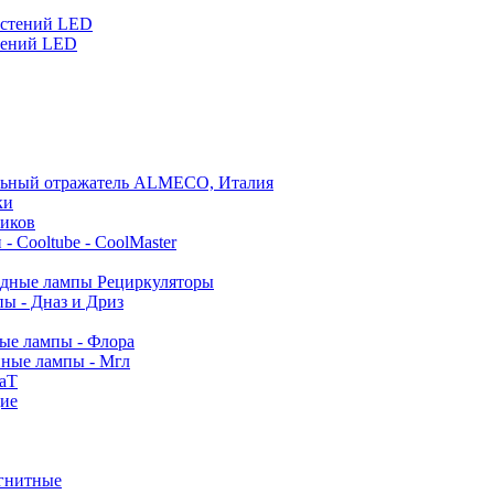
астений LED
тений LED
льный отражатель ALMECO, Италия
ки
ников
- Cooltube - CoolMaster
дные лампы Рециркуляторы
ы - Дназ и Дриз
е лампы - Флора
ные лампы - Мгл
аТ
ие
гнитные