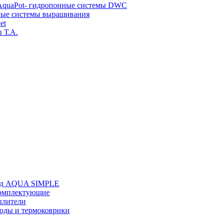
AquaPot- гидропонные системы DWC
ные системы выращивания
et
 Т.A.
д AQUA SIMPLE
комплектующие
ылители
воды и термоковрики