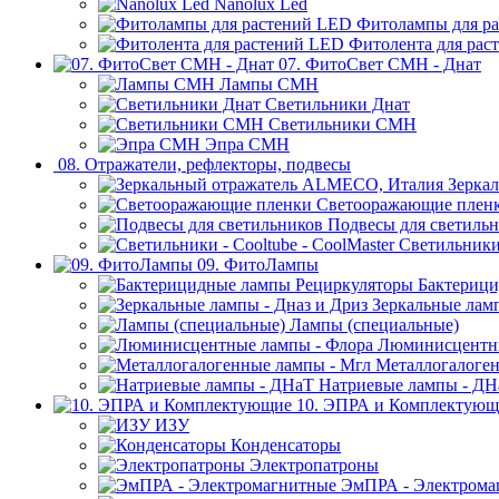
Nanolux Led
Фитолампы для р
Фитолента для рас
07. ФитоСвет CMH - Днат
Лампы СМН
Светильники Днат
Светильники СМН
Эпра СМН
08. Отражатели, рефлекторы, подвесы
Зерка
Светооражающие плен
Подвесы для светиль
Светильники 
09. ФитоЛампы
Бактерици
Зеркальные ламп
Лампы (специальные)
Люминисцентны
Металлогалоген
Натриевые лампы - ДН
10. ЭПРА и Комплектующ
ИЗУ
Конденсаторы
Электропатроны
ЭмПРА - Электрома