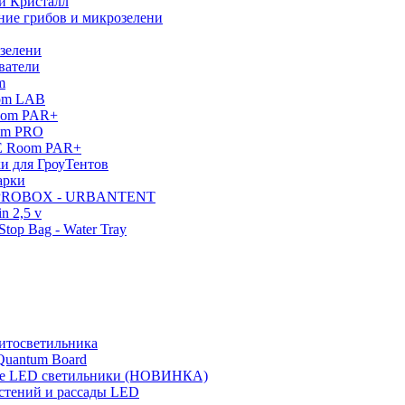
и Кристалл
ние грибов и микрозелени
зелени
ватели
m
oom LAB
oom PAR+
om PRO
E Room PAR+
и для ГроуТентов
арки
 PROBOX - URBANTENT
n 2,5 v
top Bag - Water Tray
итосветильника
Quantum Board
 LED светильники (НОВИНКА)
стений и рассады LED