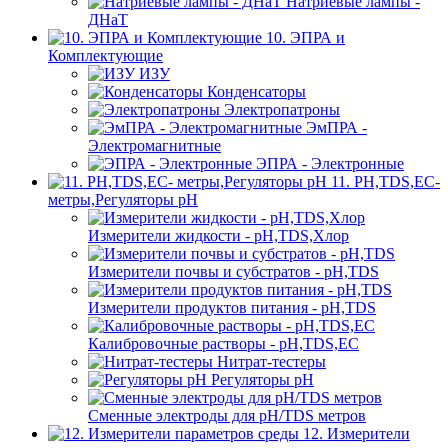
Натриевые лампы -
ДНаТ
10. ЭПРА и
Комплектующие
ИЗУ
Конденсаторы
Электропатроны
ЭмПРА -
Электромагнитные
ЭПРА - Электронные
11. PH,TDS,EC-
метры,Регуляторы pН
Измерители жидкости - pH,TDS,Хлор
Измерители почвы и субстратов - pH,TDS
Измерители продуктов питания - pH,TDS
Калибровочные растворы - pH,TDS,EC
Нитрат-тестеры
Регуляторы pН
Сменные электроды для pH/TDS метров
12. Измерители