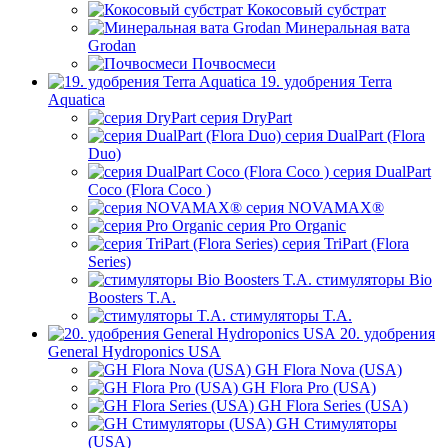
Кокосовый субстрат
Минеральная вата
Grodan
Почвосмеси
19. удобрения Terra
Aquatica
серия DryPart
серия DualPart (Flora
Duo)
серия DualPart
Coco (Flora Coco )
серия NOVAMAX®
серия Pro Organic
серия TriPart (Flora
Series)
стимуляторы Bio
Boosters T.A.
стимуляторы T.A.
20. удобрения
General Hydroponics USA
GH Flora Nova (USA)
GH Flora Pro (USA)
GH Flora Series (USA)
GH Стимуляторы
(USA)