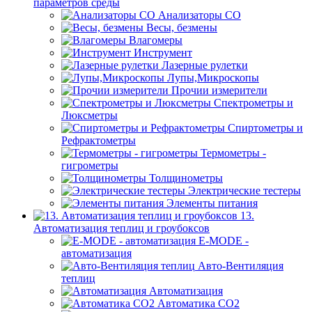
параметров среды
Анализаторы CO
Весы, безмены
Влагомеры
Инструмент
Лазерные рулетки
Лупы,Микроскопы
Прочии измерители
Спектрометры и
Люксметры
Спиртометры и
Рефрактометры
Термометры -
гигрометры
Толщинометры
Электрические тестеры
Элементы питания
13.
Автоматизация теплиц и гроубоксов
E-MODE -
автоматизация
Авто-Вентиляция
теплиц
Автоматизация
Автоматика СО2