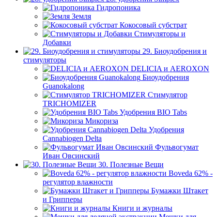
Гидропоника
Земля
Кокосовый субстрат
Стимуляторы и
Добавки
29. Биоудобрения и
стимуляторы
DELICIA и AEROXON
Биоудобрения
Guanokalong
Стимулятор
TRICHOMIZER
Удобрения BIO Tabs
Микориза
Удобрения
Cannabiogen Delta
Фульвогумат
Иван Овсинский
30. Полезные Вещи
Boveda 62% -
регулятор влажности
Бумажки Штакет
и Грипперы
Книги и журналы
Мешки для