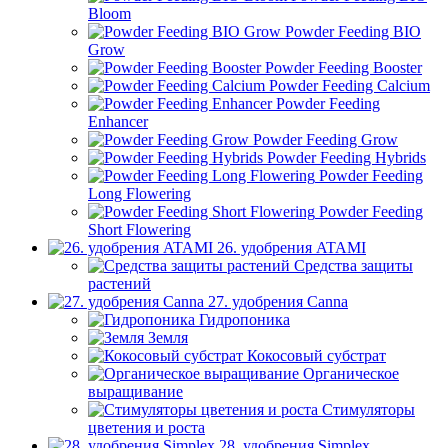
Bloom
Powder Feeding BIO
Grow
Powder Feeding Booster
Powder Feeding Calcium
Powder Feeding
Enhancer
Powder Feeding Grow
Powder Feeding Hybrids
Powder Feeding
Long Flowering
Powder Feeding
Short Flowering
26. удобрения ATAMI
Средства защиты
растений
27. удобрения Canna
Гидропоника
Земля
Кокосовый субстрат
Органическое
выращивание
Стимуляторы
цветения и роста
28. удобрения Simplex