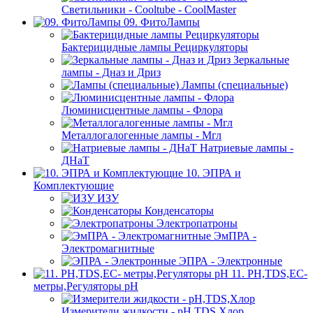
Светильники - Cooltube - CoolMaster
09. ФитоЛампы
Бактерицидные лампы Рециркуляторы
Зеркальные
лампы - Дназ и Дриз
Лампы (специальные)
Люминисцентные лампы - Флора
Металлогалогенные лампы - Мгл
Натриевые лампы -
ДНаТ
10. ЭПРА и
Комплектующие
ИЗУ
Конденсаторы
Электропатроны
ЭмПРА -
Электромагнитные
ЭПРА - Электронные
11. PH,TDS,EC-
метры,Регуляторы pН
Измерители жидкости - pH,TDS,Хлор