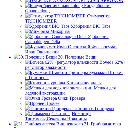
DELICIA и AEROXON
Биоудобрения
Guanokalong
Стимулятор
TRICHOMIZER
Удобрения BIO Tabs
Микориза
Удобрения
Cannabiogen Delta
Фульвогумат
Иван Овсинский
30. Полезные Вещи
Boveda 62% -
регулятор влажности
Бумажки Штакет
и Грипперы
Книги и журналы
Мешки для
ледяной экстракции
Очки Гровера
Прочее
Тайники и Гриндеры
Триммеры,Секаторы,Ножницы
31. Грибная аптека