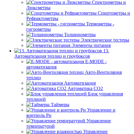
Спектрометры и
Люксметры
Спиртометры и
Рефрактометры
Термометры -
гигрометры
Толщинометры
Электрические тестеры
Элементы питания
13.
Автоматизация теплиц и гроубоксов
E-MODE -
автоматизация
Авто-Вентиляция
теплиц
Автоматизация
Автоматика СО2
Блок управления
теплицей
Таймеры
Управление и
контроль Рн
Управление
температурой
Управление