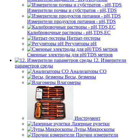
Измерители почвы и субстратов - pH,TDS
Измерители продуктов питания - pH,TDS
Калибровочные растворы - pH,TDS,EC
Нитрат-тестеры
Регуляторы pН
Сменные электроды для pH/TDS метров
12. Измерители
параметров среды
Анализаторы CO
Весы, безмены
Влагомеры
Инструмент
Лазерные рулетки
Лупы,Микроскопы
Прочии измерители