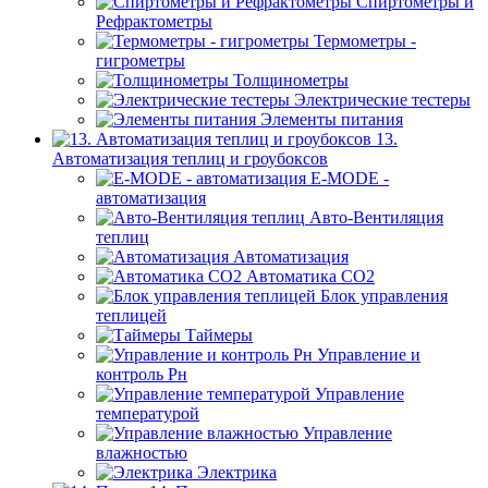
Спиртометры и
Рефрактометры
Термометры -
гигрометры
Толщинометры
Электрические тестеры
Элементы питания
13.
Автоматизация теплиц и гроубоксов
E-MODE -
автоматизация
Авто-Вентиляция
теплиц
Автоматизация
Автоматика СО2
Блок управления
теплицей
Таймеры
Управление и
контроль Рн
Управление
температурой
Управление
влажностью
Электрика