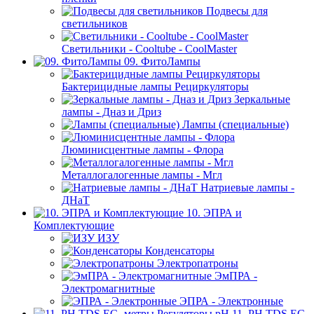
Подвесы для
светильников
Светильники - Cooltube - CoolMaster
09. ФитоЛампы
Бактерицидные лампы Рециркуляторы
Зеркальные
лампы - Дназ и Дриз
Лампы (специальные)
Люминисцентные лампы - Флора
Металлогалогенные лампы - Мгл
Натриевые лампы -
ДНаТ
10. ЭПРА и
Комплектующие
ИЗУ
Конденсаторы
Электропатроны
ЭмПРА -
Электромагнитные
ЭПРА - Электронные
11. PH,TDS,EC-