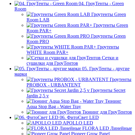
04. ГроуТенты - Green
Room
Гроутенты Green
Room LAB
Гроутенты Green
Room PAR+
Гроутенты Green
Room PRO
Гроутенты
WHITE Room PAR+
Сетки и
сушилки для ГроуТентов
05. ГроуТенты - другие
марки
Гроутенты
PROBOX - URBANTENT
Гроутенты Secret
Jardin 2,5 v
Тюнинг
Aqua Stop Bag - Water Tray
Тюнинг для ГроуТентов
06. ФитоСвет LED
APOLLO LED
FLORA LED Линейные
Pioneer Grow Panel