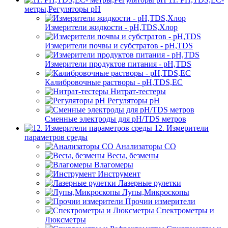
метры,Регуляторы pН
Измерители жидкости - pH,TDS,Хлор
Измерители почвы и субстратов - pH,TDS
Измерители продуктов питания - pH,TDS
Калибровочные растворы - pH,TDS,EC
Нитрат-тестеры
Регуляторы pН
Сменные электроды для pH/TDS метров
12. Измерители
параметров среды
Анализаторы CO
Весы, безмены
Влагомеры
Инструмент
Лазерные рулетки
Лупы,Микроскопы
Прочии измерители
Спектрометры и
Люксметры