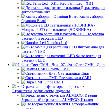
Red Farm Led - ХИТ
Держатель для
фитосветильника
Квантумборды -
Quantum Board
Мощные LED светильники (НОВИНКА)
Подсветка
растений и рассады LED
Nanolux Led
Фитолампы для
растений LED
Фитолента для
растений LED
07. ФитоСвет CMH - Днат
Лампы СМН
Светильники Днат
Светильники СМН
Эпра СМН
08.
Отражатели, рефлекторы, подвесы
Зеркальный отражатель ALMECO, Италия
Светооражающие
пленки