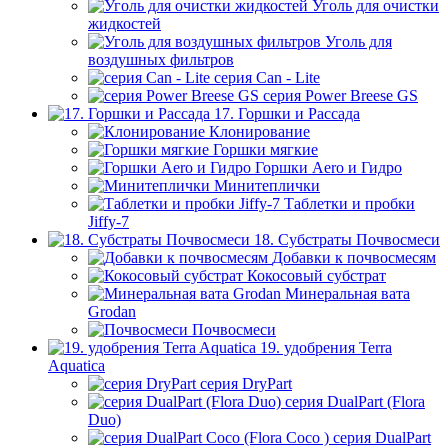
Уголь для очистки
жидкостей
Уголь для
воздушных фильтров
серия Can - Lite
серия Power Breese GS
17. Горшки и Рассада
Клонирование
Горшки мягкие
Горшки Aero и Гидро
Минитеплички
Таблетки и пробки
Jiffy-7
18. Субстраты Почвосмеси
Добавки к почвосмесям
Кокосовый субстрат
Минеральная вата
Grodan
Почвосмеси
19. удобрения Terra
Aquatica
серия DryPart
серия DualPart (Flora
Duo)
серия DualPart