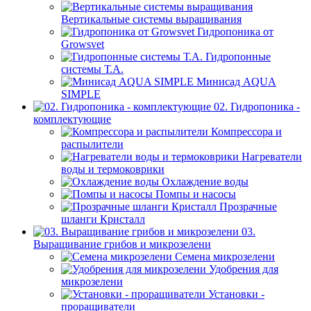
Вертикальные системы выращивания
Гидропоника от
Growsvet
Гидропонные
системы Т.A.
Минисад AQUA
SIMPLE
02. Гидропоника -
комплектующие
Компрессора и
распылители
Нагреватели
воды и термоковрики
Охлаждение воды
Помпы и насосы
Прозрачные
шланги Кристалл
03.
Выращивание грибов и микрозелени
Семена микрозелени
Удобрения для
микрозелени
Установки -
проращиватели