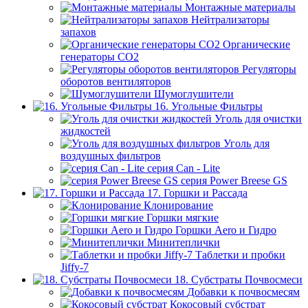
Монтажные материалы
Нейтрализаторы
запахов
Органические
генераторы СО2
Регуляторы
оборотов вентиляторов
Шумоглушители
16. Угольные Фильтры
Уголь для очистки
жидкостей
Уголь для
воздушных фильтров
серия Can - Lite
серия Power Breese GS
17. Горшки и Рассада
Клонирование
Горшки мягкие
Горшки Aero и Гидро
Минитеплички
Таблетки и пробки
Jiffy-7
18. Субстраты Почвосмеси
Добавки к почвосмесям
Кокосовый субстрат