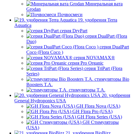
Минеральная вата
Grodan
Почвосмеси
19. удобрения Terra
Aquatica
серия DryPart
серия DualPart (Flora
Duo)
серия DualPart
Coco (Flora Coco )
серия NOVAMAX®
серия Pro Organic
серия TriPart (Flora
Series)
стимуляторы Bio
Boosters T.A.
стимуляторы T.A.
20. удобрения
General Hydroponics USA
GH Flora Nova (USA)
GH Flora Pro (USA)
GH Flora Series (USA)
GH Стимуляторы
(USA)
21. удобрения BioBizz