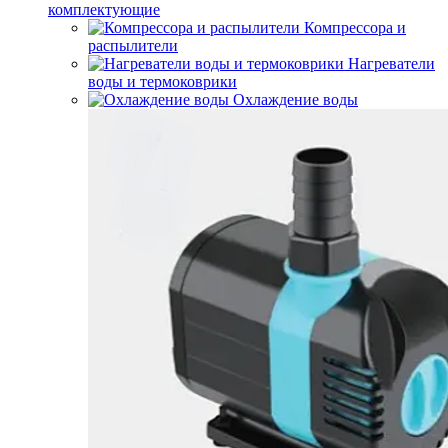
комплектующие
Компрессора и
распылители
Нагреватели
воды и термоковрики
Охлаждение воды