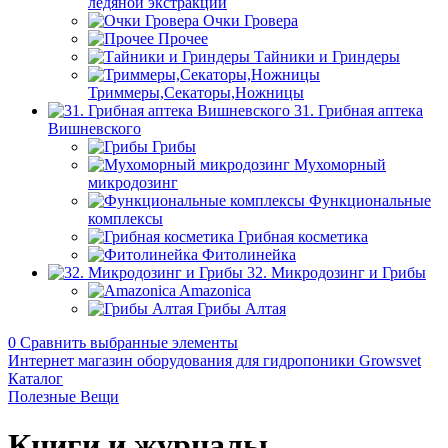
ледяной экстракции
Очки Гровера
Прочее
Тайники и Гриндеры
Триммеры,Секаторы,Ножницы
31. Грибная аптека
Вишневского
Грибы
Мухоморный
микродозинг
Функциональные
комплексы
Грибная косметика
Фитолинейка
32. Микродозинг и Грибы
Amazonica
Грибы Алтая
0
Сравнить выбранные элементы
Интернет магазин оборудования для гидропоники Growsvet
Каталог
Полезные Вещи
Книги и журналы