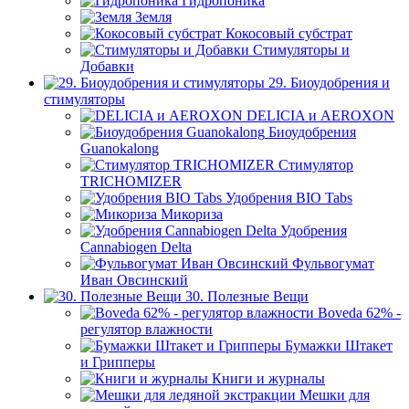
Гидропоника
Земля
Кокосовый субстрат
Стимуляторы и
Добавки
29. Биоудобрения и
стимуляторы
DELICIA и AEROXON
Биоудобрения
Guanokalong
Стимулятор
TRICHOMIZER
Удобрения BIO Tabs
Микориза
Удобрения
Cannabiogen Delta
Фульвогумат
Иван Овсинский
30. Полезные Вещи
Boveda 62% -
регулятор влажности
Бумажки Штакет
и Грипперы
Книги и журналы
Мешки для