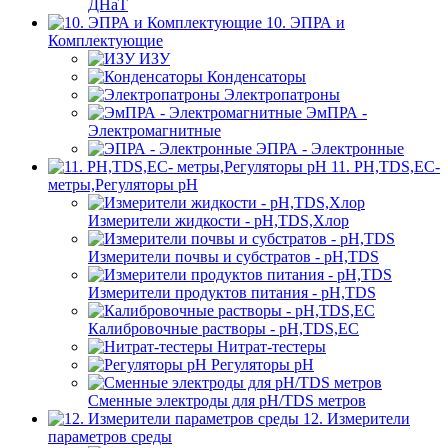
ДНаТ
10. ЭПРА и
Комплектующие
ИЗУ
Конденсаторы
Электропатроны
ЭмПРА -
Электромагнитные
ЭПРА - Электронные
11. PH,TDS,EC-
метры,Регуляторы pН
Измерители жидкости - pH,TDS,Хлор
Измерители почвы и субстратов - pH,TDS
Измерители продуктов питания - pH,TDS
Калибровочные растворы - pH,TDS,EC
Нитрат-тестеры
Регуляторы pН
Сменные электроды для pH/TDS метров
12. Измерители
параметров среды