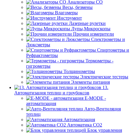
Анализаторы CO
Весы, безмены
Влагомеры
Инструмент
Лазерные рулетки
Лупы,Микроскопы
Прочии измерители
Спектрометры и
Люксметры
Спиртометры и
Рефрактометры
Термометры -
гигрометры
Толщинометры
Электрические тестеры
Элементы питания
13.
Автоматизация теплиц и гроубоксов
E-MODE -
автоматизация
Авто-Вентиляция
теплиц
Автоматизация
Автоматика СО2
Блок управления