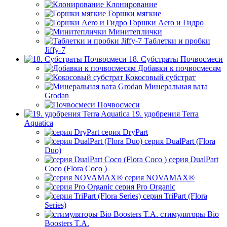
Клонирование
Горшки мягкие
Горшки Aero и Гидро
Минитеплички
Таблетки и пробки
Jiffy-7
18. Субстраты Почвосмеси
Добавки к почвосмесям
Кокосовый субстрат
Минеральная вата
Grodan
Почвосмеси
19. удобрения Terra
Aquatica
серия DryPart
серия DualPart (Flora
Duo)
серия DualPart
Coco (Flora Coco )
серия NOVAMAX®
серия Pro Organic
серия TriPart (Flora
Series)
стимуляторы Bio
Boosters T.A.