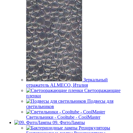
Зеркальный
отражатель ALMECO, Италия
Светооражающие
пленки
Подвесы для
светильников
Светильники - Cooltube - CoolMaster
09. ФитоЛампы