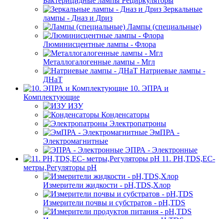
Бактерицидные лампы Рециркуляторы
Зеркальные
лампы - Дназ и Дриз
Лампы (специальные)
Люминисцентные лампы - Флора
Металлогалогенные лампы - Мгл
Натриевые лампы -
ДНаТ
10. ЭПРА и
Комплектующие
ИЗУ
Конденсаторы
Электропатроны
ЭмПРА -
Электромагнитные
ЭПРА - Электронные
11. PH,TDS,EC-
метры,Регуляторы pН
Измерители жидкости - pH,TDS,Хлор
Измерители почвы и субстратов - pH,TDS