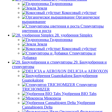
Гидропоника
Земля
Кокосовый субстрат
Органическое
выращивание
Стимуляторы
цветения и роста
28. удобрения Simplex
Гидропоника
Земля
Кокосовый субстрат
Стимуляторы и
Добавки
29. Биоудобрения и
стимуляторы
DELICIA и AEROXON
Биоудобрения
Guanokalong
Стимулятор
TRICHOMIZER
Удобрения BIO Tabs
Микориза
Удобрения
Cannabiogen Delta
Фульвогумат