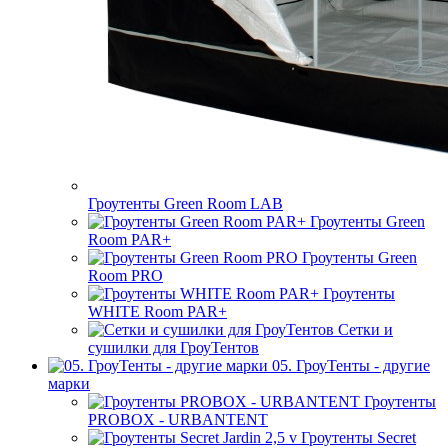
Гроутенты Green Room LAB
Гроутенты Green
Room PAR+
Гроутенты Green
Room PRO
Гроутенты
WHITE Room PAR+
Сетки и
сушилки для ГроуТентов
05. ГроуТенты - другие
марки
Гроутенты
PROBOX - URBANTENT
Гроутенты Secret