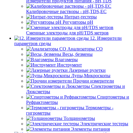
Измерители продуктов питания - pH,TDS
Калибровочные растворы - pH,TDS,EC
Нитрат-тестеры
Регуляторы pН
Сменные электроды для pH/TDS метров
12. Измерители
параметров среды
Анализаторы CO
Весы, безмены
Влагомеры
Инструмент
Лазерные рулетки
Лупы,Микроскопы
Прочии измерители
Спектрометры и
Люксметры
Спиртометры и
Рефрактометры
Термометры -
гигрометры
Толщинометры
Электрические тестеры
Элементы питания