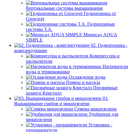
Вертикальные системы выращивания
Гидропоника от
Growsvet
Гидропонные
системы Т.A.
Минисад AQUA
SIMPLE
02. Гидропоника -
комплектующие
Компрессора и
распылители
Нагреватели
воды и термоковрики
Охлаждение воды
Помпы и насосы
Прозрачные
шланги Кристалл
03.
Выращивание грибов и микрозелени
Семена микрозелени
Удобрения для
микрозелени
Установки -
проращиватели