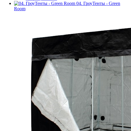
04. ГроуТенты - Green
Room