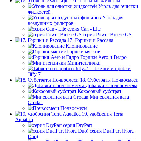
16. Угольные Фильтры
Уголь для очистки
жидкостей
Уголь для
воздушных фильтров
серия Can - Lite
серия Power Breese GS
17. Горшки и Рассада
Клонирование
Горшки мягкие
Горшки Aero и Гидро
Минитеплички
Таблетки и пробки
Jiffy-7
18. Субстраты Почвосмеси
Добавки к почвосмесям
Кокосовый субстрат
Минеральная вата
Grodan
Почвосмеси
19. удобрения Terra
Aquatica
серия DryPart
серия DualPart (Flora
Duo)