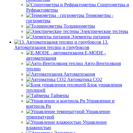
Спиртометры и
Рефрактометры
Термометры -
гигрометры
Толщинометры
Электрические тестеры
Элементы питания
13.
Автоматизация теплиц и гроубоксов
E-MODE -
автоматизация
Авто-Вентиляция
теплиц
Автоматизация
Автоматика СО2
Блок управления
теплицей
Таймеры
Управление и
контроль Рн
Управление
температурой
Управление
влажностью
Электрика