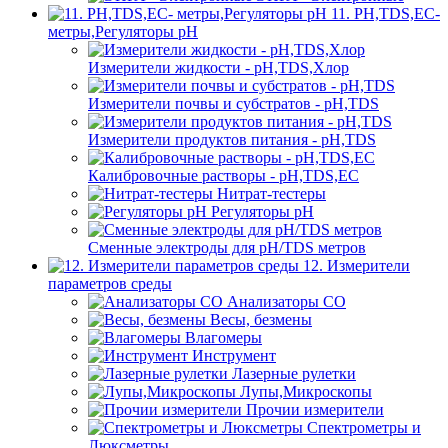
11. PH,TDS,EC-
метры,Регуляторы pН
Измерители жидкости - pH,TDS,Хлор
Измерители почвы и субстратов - pH,TDS
Измерители продуктов питания - pH,TDS
Калибровочные растворы - pH,TDS,EC
Нитрат-тестеры
Регуляторы pН
Сменные электроды для pH/TDS метров
12. Измерители
параметров среды
Анализаторы CO
Весы, безмены
Влагомеры
Инструмент
Лазерные рулетки
Лупы,Микроскопы
Прочии измерители
Спектрометры и
Люксметры