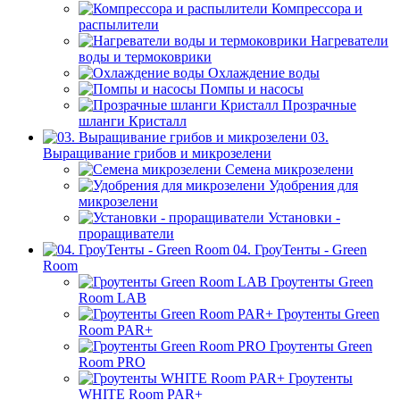
Компрессора и
распылители
Нагреватели
воды и термоковрики
Охлаждение воды
Помпы и насосы
Прозрачные
шланги Кристалл
03.
Выращивание грибов и микрозелени
Семена микрозелени
Удобрения для
микрозелени
Установки -
проращиватели
04. ГроуТенты - Green
Room
Гроутенты Green
Room LAB
Гроутенты Green
Room PAR+
Гроутенты Green
Room PRO
Гроутенты
WHITE Room PAR+