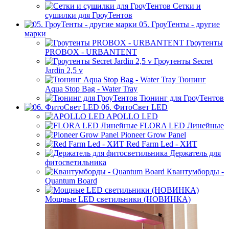
Сетки и
сушилки для ГроуТентов
05. ГроуТенты - другие
марки
Гроутенты
PROBOX - URBANTENT
Гроутенты Secret
Jardin 2,5 v
Тюнинг
Aqua Stop Bag - Water Tray
Тюнинг для ГроуТентов
06. ФитоСвет LED
APOLLO LED
FLORA LED Линейные
Pioneer Grow Panel
Red Farm Led - ХИТ
Держатель для
фитосветильника
Квантумборды -
Quantum Board
Мощные LED светильники (НОВИНКА)