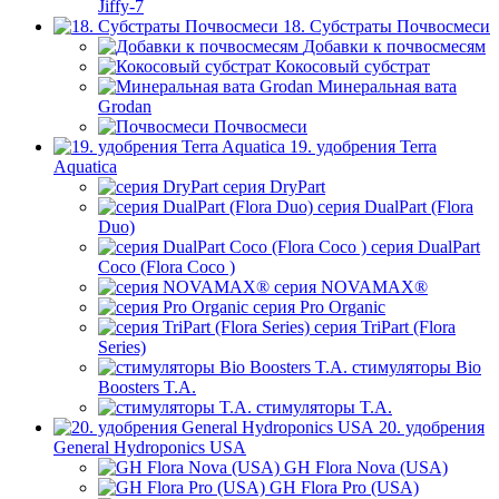
Jiffy-7
18. Субстраты Почвосмеси
Добавки к почвосмесям
Кокосовый субстрат
Минеральная вата
Grodan
Почвосмеси
19. удобрения Terra
Aquatica
серия DryPart
серия DualPart (Flora
Duo)
серия DualPart
Coco (Flora Coco )
серия NOVAMAX®
серия Pro Organic
серия TriPart (Flora
Series)
стимуляторы Bio
Boosters T.A.
стимуляторы T.A.
20. удобрения
General Hydroponics USA
GH Flora Nova (USA)
GH Flora Pro (USA)