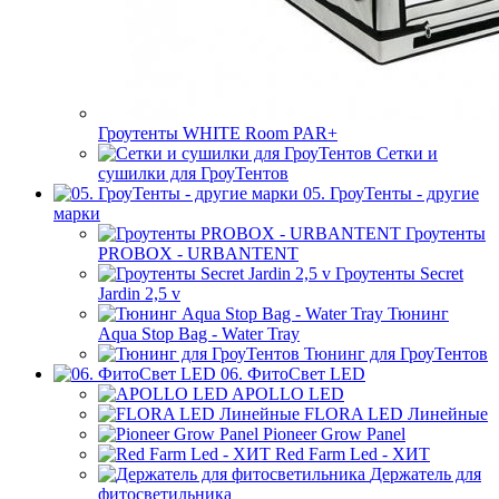
Гроутенты WHITE Room PAR+
Сетки и
сушилки для ГроуТентов
05. ГроуТенты - другие
марки
Гроутенты
PROBOX - URBANTENT
Гроутенты Secret
Jardin 2,5 v
Тюнинг
Aqua Stop Bag - Water Tray
Тюнинг для ГроуТентов
06. ФитоСвет LED
APOLLO LED
FLORA LED Линейные
Pioneer Grow Panel
Red Farm Led - ХИТ
Держатель для
фитосветильника