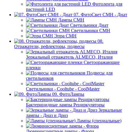
Фитолента для
растений LED
07. ФитоСвет CMH - Днат
Лампы СМН
Светильники Днат
Светильники СМН
Эпра СМН
08.
Отражатели, рефлекторы, подвесы
Зеркальный отражатель ALMECO, Италия
Светооражающие
пленки
Подвесы для
светильников
Светильники - Cooltube - CoolMaster
09. ФитоЛампы
Бактерицидные лампы Рециркуляторы
Зеркальные
лампы - Дназ и Дриз
Лампы (специальные)
Люминисцентные лампы - Флора