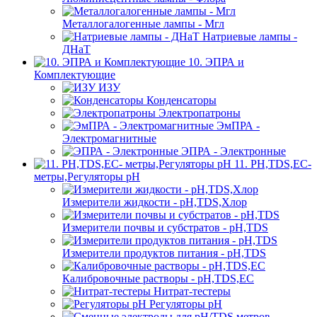
Металлогалогенные лампы - Мгл
Натриевые лампы -
ДНаТ
10. ЭПРА и
Комплектующие
ИЗУ
Конденсаторы
Электропатроны
ЭмПРА -
Электромагнитные
ЭПРА - Электронные
11. PH,TDS,EC-
метры,Регуляторы pН
Измерители жидкости - pH,TDS,Хлор
Измерители почвы и субстратов - pH,TDS
Измерители продуктов питания - pH,TDS
Калибровочные растворы - pH,TDS,EC
Нитрат-тестеры
Регуляторы pН