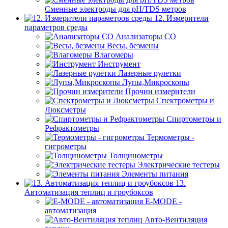
Сменные электроды для pH/TDS метров
12. Измерители
параметров среды
Анализаторы CO
Весы, безмены
Влагомеры
Инструмент
Лазерные рулетки
Лупы,Микроскопы
Прочии измерители
Спектрометры и
Люксметры
Спиртометры и
Рефрактометры
Термометры -
гигрометры
Толщинометры
Электрические тестеры
Элементы питания
13.
Автоматизация теплиц и гроубоксов
E-MODE -
автоматизация
Авто-Вентиляция