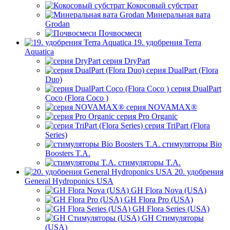
Кокосовый субстрат
Минеральная вата
Grodan
Почвосмеси
19. удобрения Terra
Aquatica
серия DryPart
серия DualPart (Flora
Duo)
серия DualPart
Coco (Flora Coco )
серия NOVAMAX®
серия Pro Organic
серия TriPart (Flora
Series)
стимуляторы Bio
Boosters T.A.
стимуляторы T.A.
20. удобрения
General Hydroponics USA
GH Flora Nova (USA)
GH Flora Pro (USA)
GH Flora Series (USA)
GH Стимуляторы
(USA)