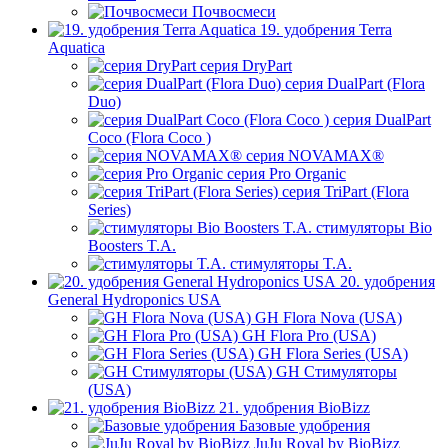
Почвосмеси
19. удобрения Terra
Aquatica
серия DryPart
серия DualPart (Flora
Duo)
серия DualPart
Coco (Flora Coco )
серия NOVAMAX®
серия Pro Organic
серия TriPart (Flora
Series)
стимуляторы Bio
Boosters T.A.
стимуляторы T.A.
20. удобрения
General Hydroponics USA
GH Flora Nova (USA)
GH Flora Pro (USA)
GH Flora Series (USA)
GH Стимуляторы
(USA)
21. удобрения BioBizz
Базовые удобрения
JuJu Royal by BioBizz