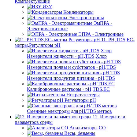
Комплектующие
ИЗУ
Конденсаторы
Электропатроны
ЭмПРА -
Электромагнитные
ЭПРА - Электронные
11. PH,TDS,EC-
метры,Регуляторы pН
Измерители жидкости - pH,TDS,Хлор
Измерители почвы и субстратов - pH,TDS
Измерители продуктов питания - pH,TDS
Калибровочные растворы - pH,TDS,EC
Нитрат-тестеры
Регуляторы pН
Сменные электроды для pH/TDS метров
12. Измерители
параметров среды
Анализаторы CO
Весы, безмены