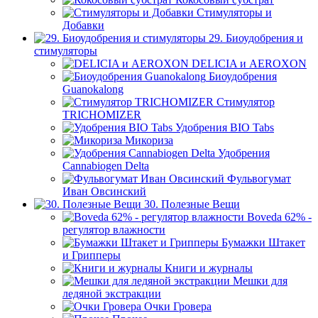
Стимуляторы и
Добавки
29. Биоудобрения и
стимуляторы
DELICIA и AEROXON
Биоудобрения
Guanokalong
Стимулятор
TRICHOMIZER
Удобрения BIO Tabs
Микориза
Удобрения
Cannabiogen Delta
Фульвогумат
Иван Овсинский
30. Полезные Вещи
Boveda 62% -
регулятор влажности
Бумажки Штакет
и Грипперы
Книги и журналы
Мешки для
ледяной экстракции
Очки Гровера