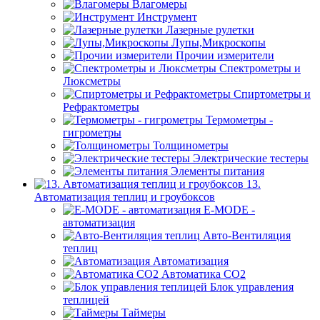
Влагомеры
Инструмент
Лазерные рулетки
Лупы,Микроскопы
Прочии измерители
Спектрометры и
Люксметры
Спиртометры и
Рефрактометры
Термометры -
гигрометры
Толщинометры
Электрические тестеры
Элементы питания
13.
Автоматизация теплиц и гроубоксов
E-MODE -
автоматизация
Авто-Вентиляция
теплиц
Автоматизация
Автоматика СО2
Блок управления
теплицей
Таймеры