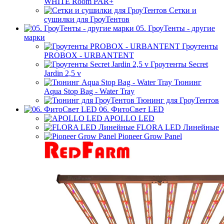
WHITE Room PAR+
Сетки и
сушилки для ГроуТентов
05. ГроуТенты - другие
марки
Гроутенты
PROBOX - URBANTENT
Гроутенты Secret
Jardin 2,5 v
Тюнинг
Aqua Stop Bag - Water Tray
Тюнинг для ГроуТентов
06. ФитоСвет LED
APOLLO LED
FLORA LED Линейные
Pioneer Grow Panel