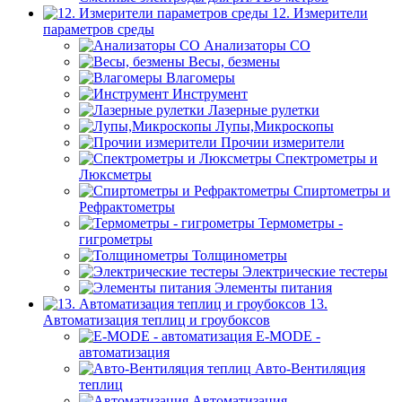
12. Измерители
параметров среды
Анализаторы CO
Весы, безмены
Влагомеры
Инструмент
Лазерные рулетки
Лупы,Микроскопы
Прочии измерители
Спектрометры и
Люксметры
Спиртометры и
Рефрактометры
Термометры -
гигрометры
Толщинометры
Электрические тестеры
Элементы питания
13.
Автоматизация теплиц и гроубоксов
E-MODE -
автоматизация
Авто-Вентиляция
теплиц
Автоматизация