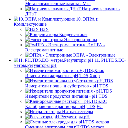
Металлогалогенные лампы - Мгл
Натриевые лампы -
ДНаТ
10. ЭПРА и
Комплектующие
ИЗУ
Конденсаторы
Электропатроны
ЭмПРА -
Электромагнитные
ЭПРА - Электронные
11. PH,TDS,EC-
метры,Регуляторы pН
Измерители жидкости - pH,TDS,Хлор
Измерители почвы и субстратов - pH,TDS
Измерители продуктов питания - pH,TDS
Калибровочные растворы - pH,TDS,EC
Нитрат-тестеры
Регуляторы pН
Сменные электроды для pH/TDS метров