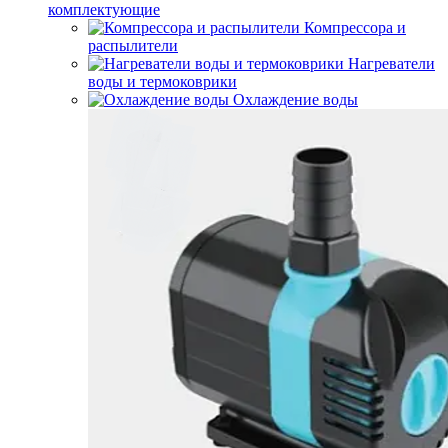
комплектующие
Компрессора и
распылители
Нагреватели
воды и термоковрики
Охлаждение воды