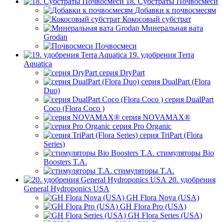
18. Субстраты Почвосмеси
Добавки к почвосмесям
Кокосовый субстрат
Минеральная вата
Grodan
Почвосмеси
19. удобрения Terra
Aquatica
серия DryPart
серия DualPart (Flora
Duo)
серия DualPart
Coco (Flora Coco )
серия NOVAMAX®
серия Pro Organic
серия TriPart (Flora
Series)
стимуляторы Bio
Boosters T.A.
стимуляторы T.A.
20. удобрения
General Hydroponics USA
GH Flora Nova (USA)
GH Flora Pro (USA)
GH Flora Series (USA)