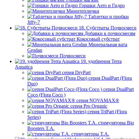
Горшки Aero и Гидро
Минитеплички
Таблетки и пробки
Jiffy-7
18. Субстраты Почвосмеси
Добавки к почвосмесям
Кокосовый субстрат
Минеральная вата
Grodan
Почвосмеси
19. удобрения Terra
Aquatica
серия DryPart
серия DualPart (Flora
Duo)
серия DualPart
Coco (Flora Coco )
серия NOVAMAX®
серия Pro Organic
серия TriPart (Flora
Series)
стимуляторы Bio
Boosters T.A.
стимуляторы T.A.