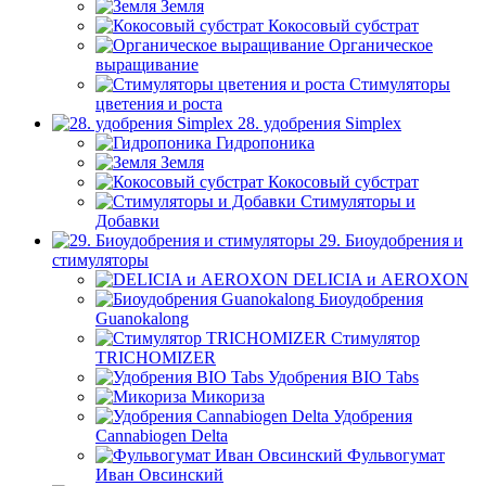
Земля
Кокосовый субстрат
Органическое
выращивание
Стимуляторы
цветения и роста
28. удобрения Simplex
Гидропоника
Земля
Кокосовый субстрат
Стимуляторы и
Добавки
29. Биоудобрения и
стимуляторы
DELICIA и AEROXON
Биоудобрения
Guanokalong
Стимулятор
TRICHOMIZER
Удобрения BIO Tabs
Микориза
Удобрения
Cannabiogen Delta
Фульвогумат
Иван Овсинский