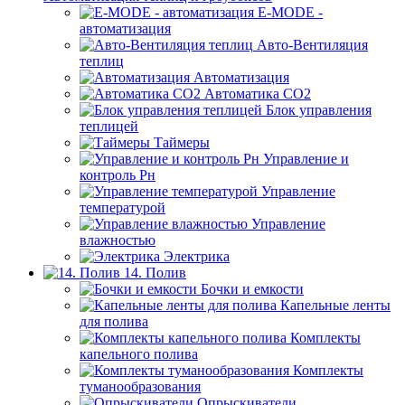
E-MODE -
автоматизация
Авто-Вентиляция
теплиц
Автоматизация
Автоматика СО2
Блок управления
теплицей
Таймеры
Управление и
контроль Рн
Управление
температурой
Управление
влажностью
Электрика
14. Полив
Бочки и емкости
Капельные ленты
для полива
Комплекты
капельного полива
Комплекты
туманообразования
Опрыскиватели