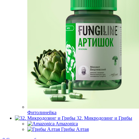
Фитолинейка
32. Микродозинг и Грибы
Amazonica
Грибы Алтая