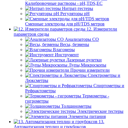
Калибровочные растворы - pH,TDS,EC
Нитрат-тестеры
Регуляторы pН
Сменные электроды для pH/TDS метров
12. Измерители
параметров среды
Анализаторы CO
Весы, безмены
Влагомеры
Инструмент
Лазерные рулетки
Лупы,Микроскопы
Прочии измерители
Спектрометры и
Люксметры
Спиртометры и
Рефрактометры
Термометры -
гигрометры
Толщинометры
Электрические тестеры
Элементы питания
13.
Автоматизация теплиц и гроубоксов