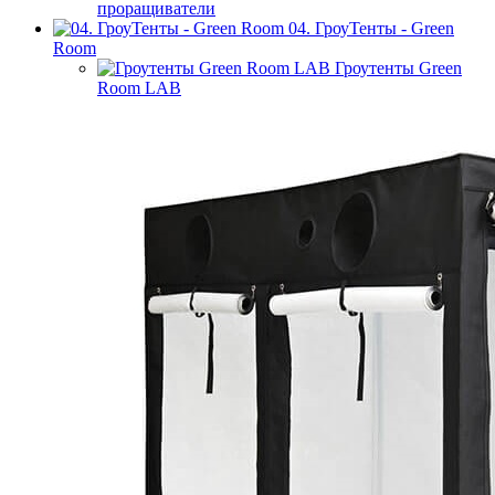
проращиватели
04. ГроуТенты - Green
Room
Гроутенты Green
Room LAB