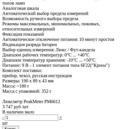
типов ламп
Аналоговая шкала
Автоматический выбор предела измерений
Возможность ручного выбора предела
Режимы максимальных, минимальных, пиковых,
относительных измерений
Фиксация показаний
Автоматическое отключение питания: 10 минут простоя
Индикация разряда батареи
Выбор единиц измерения: Люкс / Фут-кандела
Диапазон рабочих температур: 0°С ... +40°С
Диапазон температур хранения: -10°С ... +50°С
Питание: 9 В - 1 элемент питания типа 6F22("Крона")
Комплект поставки:
прибор, чехол, русская инструкция
Размеры: 190 х 89 х 43 мм
Масса: ~180 г
Масса с упаковкой: 352 г
Люксметр PeakMeter PM6612
3 747 руб
/шт
В наличии мало
-
+
шт
Купить