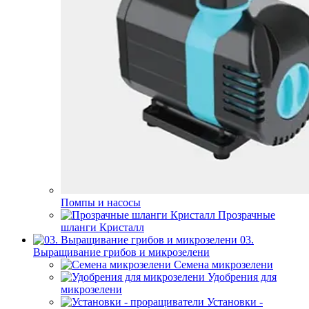
Помпы и насосы
Прозрачные
шланги Кристалл
03.
Выращивание грибов и микрозелени
Семена микрозелени
Удобрения для
микрозелени
Установки -