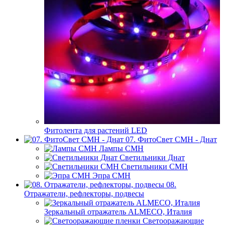
Фитолента для растений LED
07. ФитоСвет CMH - Днат
Лампы СМН
Светильники Днат
Светильники СМН
Эпра СМН
08.
Отражатели, рефлекторы, подвесы
Зеркальный отражатель ALMECO, Италия
Светооражающие