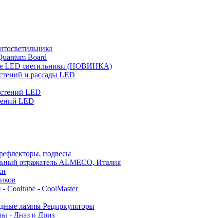
итосветильника
Quantum Board
 LED светильники (НОВИНКА)
стений и рассады LED
астений LED
тений LED
 рефлекторы, подвесы
льный отражатель ALMECO, Италия
ки
ников
- Cooltube - CoolMaster
дные лампы Рециркуляторы
ы - Дназ и Дриз