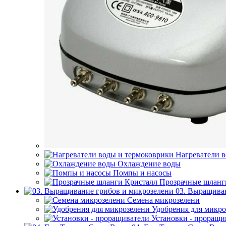
Нагреватели 
Охлаждение воды
Помпы и насосы
Прозрачные шланг
03. Выращива
Семена микрозелени
Удобрения для микро
Установки - проращи