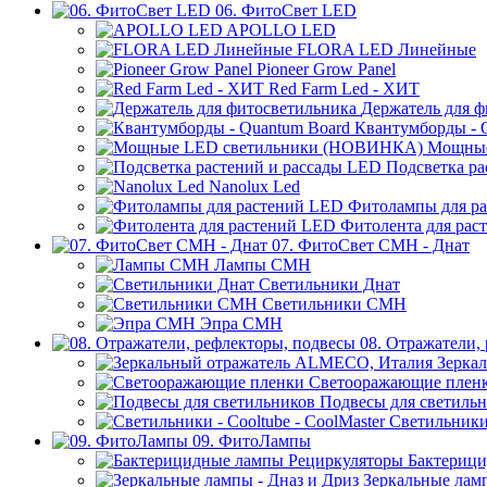
06. ФитоСвет LED
APOLLO LED
FLORA LED Линейные
Pioneer Grow Panel
Red Farm Led - ХИТ
Держатель для ф
Квантумборды - 
Мощные
Подсветка ра
Nanolux Led
Фитолампы для р
Фитолента для рас
07. ФитоСвет CMH - Днат
Лампы СМН
Светильники Днат
Светильники СМН
Эпра СМН
08. Отражатели,
Зерка
Светооражающие плен
Подвесы для светиль
Светильники 
09. ФитоЛампы
Бактерици
Зеркальные ламп