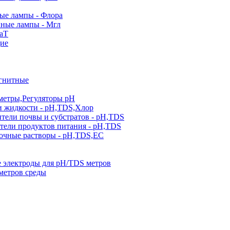
е лампы - Флора
ные лампы - Мгл
аТ
ие
гнитные
метры,Регуляторы pН
и жидкости - pH,TDS,Хлор
тели почвы и субстратов - pH,TDS
тели продуктов питания - pH,TDS
очные растворы - pH,TDS,EC
 электроды для pH/TDS метров
метров среды