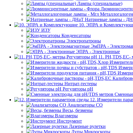
Лампы (специальные)
Люминисцентны
Металлогалоген
Натриевые лампы - ДН
10. ЭПРА и Комплектующ
ИЗУ
Конденсаторы
Электропатроны
ЭмПРА - Электрома
ЭПРА - Электронные
11. PH,TDS,EC- 
Измерител
Измери
Измери
Калибров
Нитрат-тестеры
Регуляторы pН
Сменные
12. Измерители пара
Анализаторы CO
Весы, безмены
Влагомеры
Инструмент
Лазерные рулетки
Лупы,Микроскопы