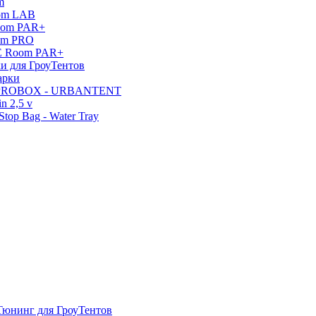
m
oom LAB
oom PAR+
om PRO
E Room PAR+
и для ГроуТентов
арки
 PROBOX - URBANTENT
n 2,5 v
top Bag - Water Tray
Тюнинг для ГроуТентов