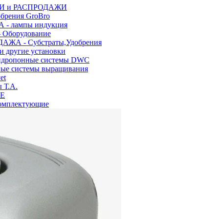
КИ и РАСПРОДАЖИ
рения GroBro
- лампы индукция
Оборудование
АЖА - Субстраты,Удобрения
и другие установки
гидропонные системы DWC
ные системы выращивания
et
 Т.A.
LE
комплектующие