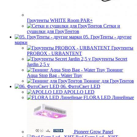
Гроутенты WHITE Room PAR+
Сетки и
сушилки для ГроуТентов
05. ГроуТенты - другие
марки
Гроутенты
PROBOX - URBANTENT
Гроутенты Secret
Jardin 2,5 v
Тюнинг
Aqua Stop Bag - Water Tray
Тюнинг для ГроуТентов
06. ФитоСвет LED
APOLLO LED
FLORA LED Линейные
Pioneer Grow Panel