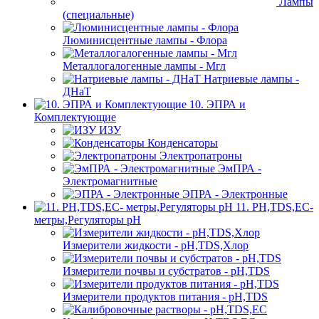
Лампы
(специальные)
Люминисцентные лампы - Флора
Металлогалогенные лампы - Мгл
Натриевые лампы -
ДНаТ
10. ЭПРА и
Комплектующие
ИЗУ
Конденсаторы
Электропатроны
ЭмПРА -
Электромагнитные
ЭПРА - Электронные
11. PH,TDS,EC-
метры,Регуляторы pН
Измерители жидкости - pH,TDS,Хлор
Измерители почвы и субстратов - pH,TDS
Измерители продуктов питания - pH,TDS