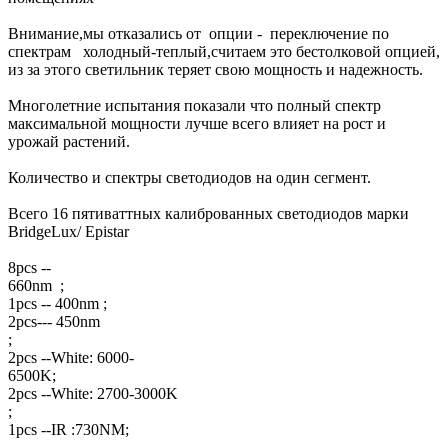
Внимание,мы отказались от опции - переключение по
спектрам холодный-теплый,считаем это бестолковой опцией,
из за этого светильник теряет свою мощность и надежность.
Многолетние испытания показали что полный спектр
максимальной мощности лучше всего влияет на рост и
урожай растений.
Количество и спектры светодиодов на один сегмент.
Всего 16 пятиваттных калиброванных светодиодов марки
BridgeLux/ Epistar
8pcs --
660
1pcs -- 400nm ;
2pcs--- 450nm
;
2pcs --White: 6000-
65
2pcs --White: 2700-3000K
1pcs --IR :730NM;