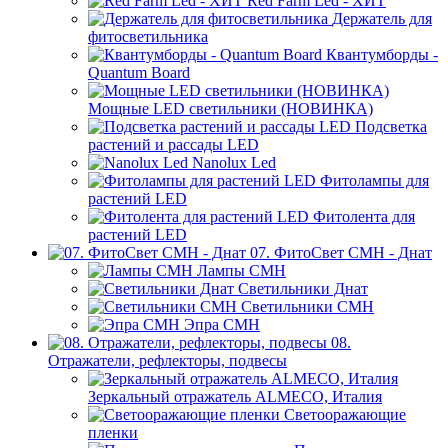
Red Farm Led - ХИТ
Держатель для
фитосветильника
Квантумборды -
Quantum Board
Мощные LED светильники (НОВИНКА)
Подсветка
растений и рассады LED
Nanolux Led
Фитолампы для
растений LED
Фитолента для
растений LED
07. ФитоСвет CMH - Днат
Лампы СМН
Светильники Днат
Светильники СМН
Эпра СМН
08.
Отражатели, рефлекторы, подвесы
Зеркальный отражатель ALMECO, Италия
Светооражающие
пленки