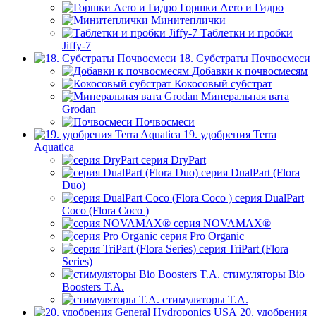
Горшки Aero и Гидро
Минитеплички
Таблетки и пробки
Jiffy-7
18. Субстраты Почвосмеси
Добавки к почвосмесям
Кокосовый субстрат
Минеральная вата
Grodan
Почвосмеси
19. удобрения Terra
Aquatica
серия DryPart
серия DualPart (Flora
Duo)
серия DualPart
Coco (Flora Coco )
серия NOVAMAX®
серия Pro Organic
серия TriPart (Flora
Series)
стимуляторы Bio
Boosters T.A.
стимуляторы T.A.
20. удобрения