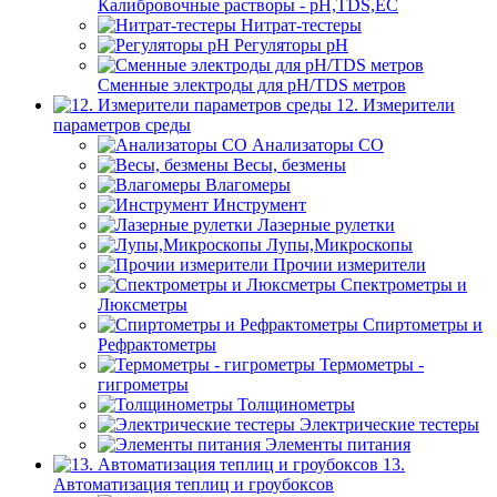
Калибровочные растворы - pH,TDS,EC
Нитрат-тестеры
Регуляторы pН
Сменные электроды для pH/TDS метров
12. Измерители
параметров среды
Анализаторы CO
Весы, безмены
Влагомеры
Инструмент
Лазерные рулетки
Лупы,Микроскопы
Прочии измерители
Спектрометры и
Люксметры
Спиртометры и
Рефрактометры
Термометры -
гигрометры
Толщинометры
Электрические тестеры
Элементы питания
13.
Автоматизация теплиц и гроубоксов