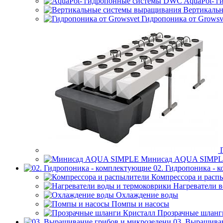
AquaPot- 
Вертикаль
Гидропоника от Growsv
Минисад AQUA SIMP
02. Гидропоника - 
Компрессора и расп
Нагреватели 
Охлаждение воды
Помпы и насосы
Прозрачные шланг
03. Выращива