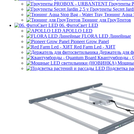
Гроутенты
Гроутенты Secret Jardi
Тюнинг Aqua S
Тюнинг для ГроуТентов
06. ФитоСвет LED
APOLLO LED
FLORA LED Линейные
Pioneer Grow Panel
Red Farm Led - ХИТ
Держатель для ф
Квантумборды - 
Мощные
Подсветка ра