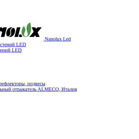
Nanolux Led
астений LED
тений LED
 рефлекторы, подвесы
льный отражатель ALMECO, Италия