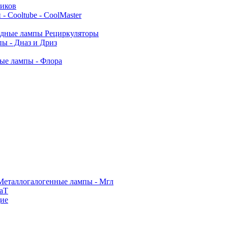
ников
- Cooltube - CoolMaster
дные лампы Рециркуляторы
ы - Дназ и Дриз
е лампы - Флора
Металлогалогенные лампы - Мгл
аТ
ие