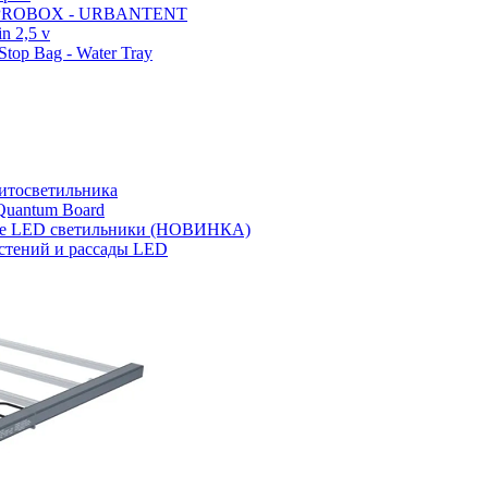
 PROBOX - URBANTENT
n 2,5 v
top Bag - Water Tray
итосветильника
Quantum Board
 LED светильники (НОВИНКА)
стений и рассады LED