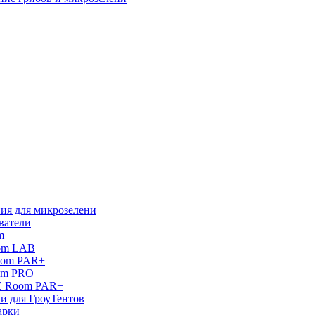
ия для микрозелени
ватели
m
oom LAB
oom PAR+
om PRO
E Room PAR+
и для ГроуТентов
арки