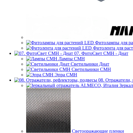
Фитолампы для р
Фитолента для рас
07. ФитоСвет CMH - Днат
Лампы СМН
Светильники Днат
Светильники СМН
Эпра СМН
08. Отражатели,
Зерка
Светооражающие пленки