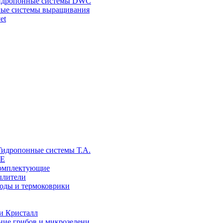
гидропонные системы DWC
ные системы выращивания
et
Гидропонные системы Т.A.
LE
комплектующие
ылители
воды и термоковрики
и Кристалл
ние грибов и микрозелени