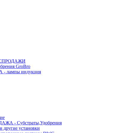
АСПРОДАЖИ
рения GroBro
- лампы индукция
ие
АЖА - Субстраты,Удобрения
и другие установки