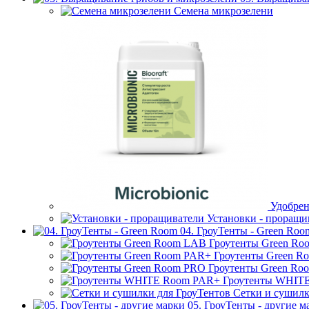
Семена микрозелени
Удобрен
Установки - проращи
04. ГроуТенты - Green Roo
Гроутенты Green R
Гроутенты Green R
Гроутенты Green Ro
Гроутенты WHIT
Сетки и сушилк
05. ГроуТенты - другие м