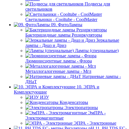
Подвесы для
светильников
Светильники - Cooltube - CoolMaster
09. ФитоЛампы
Бактерицидные лампы Рециркуляторы
Зеркальные
лампы - Дназ и Дриз
Лампы (специальные)
Люминисцентные лампы - Флора
Металлогалогенные лампы - Мгл
Натриевые лампы -
ДНаТ
10. ЭПРА и
Комплектующие
ИЗУ
Конденсаторы
Электропатроны
ЭмПРА -
Электромагнитные
ЭПРА - Электронные
11. PH,TDS,EC-