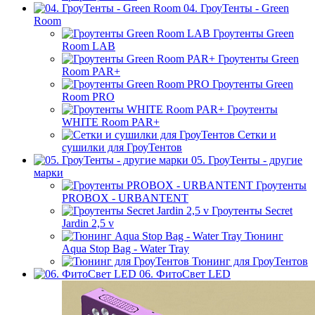
04. ГроуТенты - Green
Room
Гроутенты Green
Room LAB
Гроутенты Green
Room PAR+
Гроутенты Green
Room PRO
Гроутенты
WHITE Room PAR+
Сетки и
сушилки для ГроуТентов
05. ГроуТенты - другие
марки
Гроутенты
PROBOX - URBANTENT
Гроутенты Secret
Jardin 2,5 v
Тюнинг
Aqua Stop Bag - Water Tray
Тюнинг для ГроуТентов
06. ФитоСвет LED