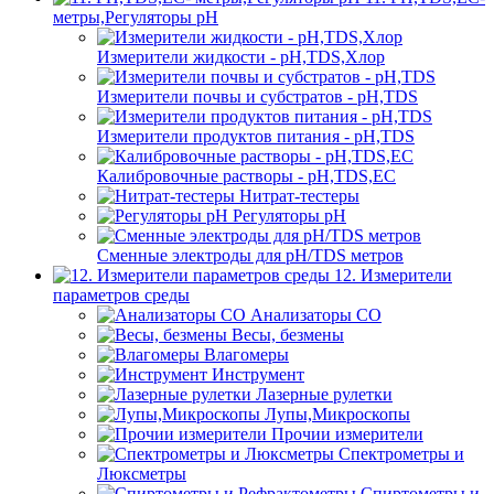
метры,Регуляторы pН
Измерители жидкости - pH,TDS,Хлор
Измерители почвы и субстратов - pH,TDS
Измерители продуктов питания - pH,TDS
Калибровочные растворы - pH,TDS,EC
Нитрат-тестеры
Регуляторы pН
Сменные электроды для pH/TDS метров
12. Измерители
параметров среды
Анализаторы CO
Весы, безмены
Влагомеры
Инструмент
Лазерные рулетки
Лупы,Микроскопы
Прочии измерители
Спектрометры и
Люксметры
Спиртометры и