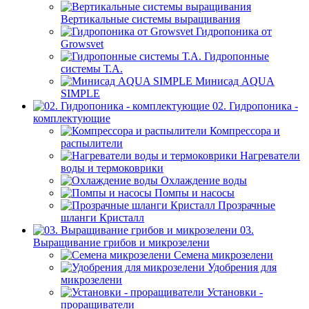
Вертикальные системы выращивания
Гидропоника от
Growsvet
Гидропонные
системы Т.A.
Минисад AQUA
SIMPLE
02. Гидропоника -
комплектующие
Компрессора и
распылители
Нагреватели
воды и термоковрики
Охлаждение воды
Помпы и насосы
Прозрачные
шланги Кристалл
03.
Выращивание грибов и микрозелени
Семена микрозелени
Удобрения для
микрозелени
Установки -
проращиватели