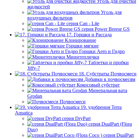
Уголь для очистки
жидкостей
Уголь для
воздушных фильтров
серия Can - Lite
серия Power Breese GS
17. Горшки и Рассада
Клонирование
Горшки мягкие
Горшки Aero и Гидро
Минитеплички
Таблетки и пробки
Jiffy-7
18. Субстраты Почвосмеси
Добавки к почвосмесям
Кокосовый субстрат
Минеральная вата
Grodan
Почвосмеси
19. удобрения Terra
Aquatica
серия DryPart
серия DualPart (Flora
Duo)
серия DualPart