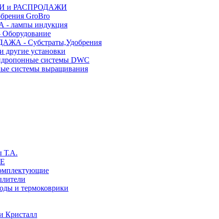
КИ и РАСПРОДАЖИ
рения GroBro
- лампы индукция
Оборудование
АЖА - Субстраты,Удобрения
и другие установки
гидропонные системы DWC
ные системы выращивания
 Т.A.
LE
комплектующие
ылители
воды и термоковрики
и Кристалл