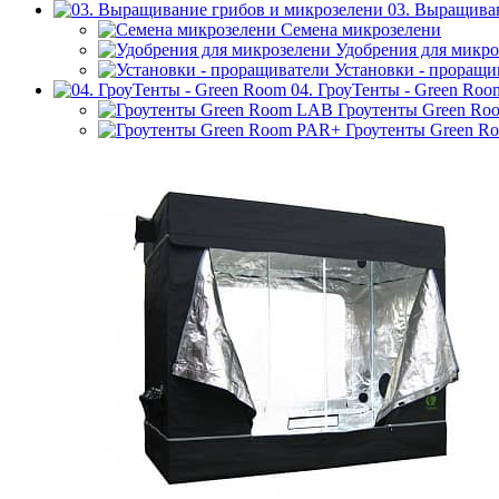
03. Выращива
Семена микрозелени
Удобрения для микро
Установки - проращи
04. ГроуТенты - Green Roo
Гроутенты Green R
Гроутенты Green R