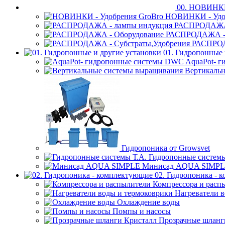
00. НОВИН
НОВИНКИ - Удоб
РАСПРОДАЖА 
РАСПРОДАЖА - 
РАСПРОД
01. Гидропонные 
AquaPot- 
Вертикаль
Гидропоника от Growsvet
Гидропонные системы
Минисад AQUA SIMP
02. Гидропоника - 
Компрессора и расп
Нагреватели 
Охлаждение воды
Помпы и насосы
Прозрачные шланг