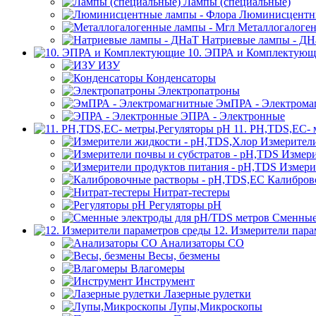
Лампы (специальные)
Люминисцентны
Металлогалоген
Натриевые лампы - ДН
10. ЭПРА и Комплектующ
ИЗУ
Конденсаторы
Электропатроны
ЭмПРА - Электрома
ЭПРА - Электронные
11. PH,TDS,EC- 
Измерител
Измери
Измери
Калибров
Нитрат-тестеры
Регуляторы pН
Сменные
12. Измерители пара
Анализаторы CO
Весы, безмены
Влагомеры
Инструмент
Лазерные рулетки
Лупы,Микроскопы