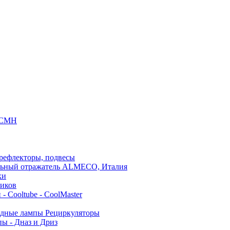
 СМН
 рефлекторы, подвесы
льный отражатель ALMECO, Италия
ки
ников
- Cooltube - CoolMaster
дные лампы Рециркуляторы
ы - Дназ и Дриз