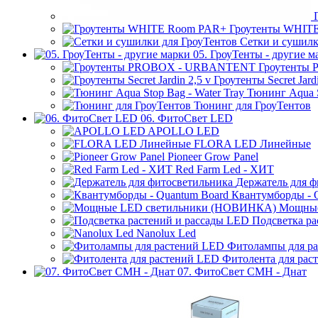
Гроутенты WHIT
Сетки и сушилк
05. ГроуТенты - другие м
Гроутенты
Гроутенты Secret Jardi
Тюнинг Aqua S
Тюнинг для ГроуТентов
06. ФитоСвет LED
APOLLO LED
FLORA LED Линейные
Pioneer Grow Panel
Red Farm Led - ХИТ
Держатель для ф
Квантумборды - 
Мощные
Подсветка ра
Nanolux Led
Фитолампы для р
Фитолента для рас
07. ФитоСвет CMH - Днат