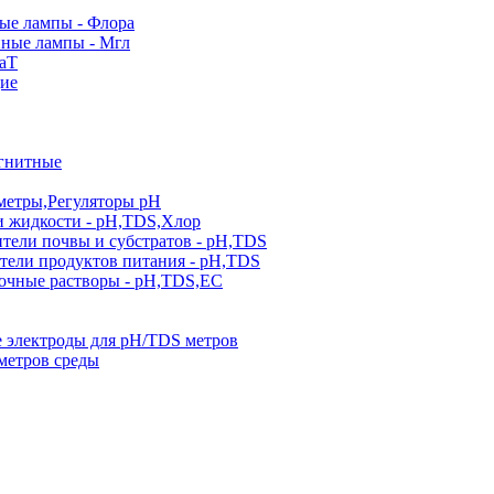
е лампы - Флора
ные лампы - Мгл
аТ
ие
гнитные
метры,Регуляторы pН
и жидкости - pH,TDS,Хлор
тели почвы и субстратов - pH,TDS
тели продуктов питания - pH,TDS
очные растворы - pH,TDS,EC
 электроды для pH/TDS метров
метров среды