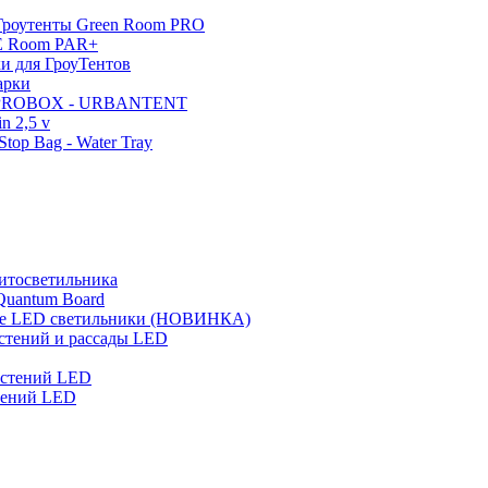
Гроутенты Green Room PRO
E Room PAR+
и для ГроуТентов
арки
 PROBOX - URBANTENT
n 2,5 v
top Bag - Water Tray
итосветильника
Quantum Board
 LED светильники (НОВИНКА)
стений и рассады LED
астений LED
тений LED