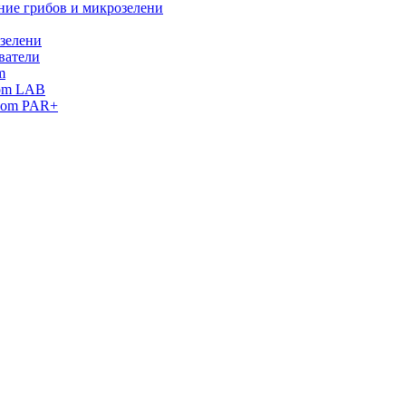
ние грибов и микрозелени
зелени
ватели
m
oom LAB
oom PAR+