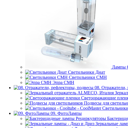
Лампы
Светильники Днат
Светильники СМН
Эпра СМН
08. Отражатели,
Зерка
Светооражающие плен
Подвесы для светиль
Светильники 
09. ФитоЛампы
Бактерици
Зеркальные ламп