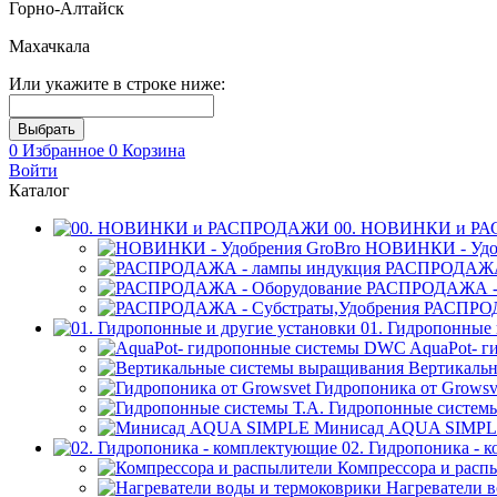
Горно-Алтайск
Махачкала
Или укажите в строке ниже:
0
Избранное
0
Корзина
Войти
Каталог
00. НОВИНКИ и Р
НОВИНКИ - Удоб
РАСПРОДАЖА 
РАСПРОДАЖА - 
РАСПРОД
01. Гидропонные 
AquaPot- 
Вертикаль
Гидропоника от Growsv
Гидропонные системы
Минисад AQUA SIMP
02. Гидропоника - 
Компрессора и расп
Нагреватели 