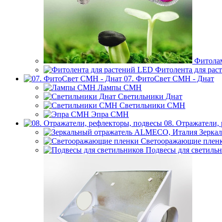
Фитола
Фитолента для рас
07. ФитоСвет CMH - Днат
Лампы СМН
Светильники Днат
Светильники СМН
Эпра СМН
08. Отражатели,
Зерка
Светооражающие плен
Подвесы для светиль