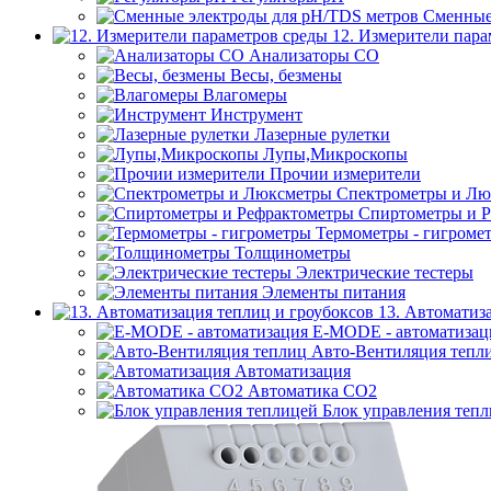
Сменные
12. Измерители пара
Анализаторы CO
Весы, безмены
Влагомеры
Инструмент
Лазерные рулетки
Лупы,Микроскопы
Прочии измерители
Спектрометры и Лю
Спиртометры и 
Термометры - гигроме
Толщинометры
Электрические тестеры
Элементы питания
13. Автоматиз
E-MODE - автоматизац
Авто-Вентиляция тепл
Автоматизация
Автоматика СО2
Блок управления теп