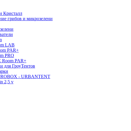
и Кристалл
ние грибов и микрозелени
зелени
ватели
m
oom LAB
oom PAR+
om PRO
E Room PAR+
и для ГроуТентов
арки
 PROBOX - URBANTENT
n 2,5 v