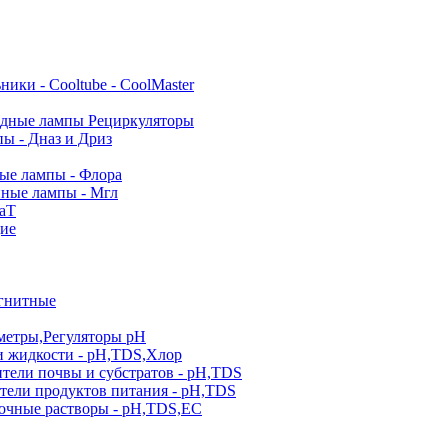
ники - Cooltube - CoolMaster
дные лампы Рециркуляторы
ы - Дназ и Дриз
е лампы - Флора
ные лампы - Мгл
аТ
ие
гнитные
метры,Регуляторы pН
и жидкости - pH,TDS,Хлор
тели почвы и субстратов - pH,TDS
тели продуктов питания - pH,TDS
очные растворы - pH,TDS,EC