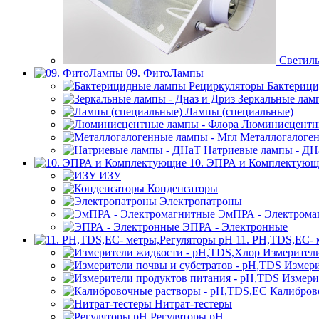
Светиль
09. ФитоЛампы
Бактерици
Зеркальные ламп
Лампы (специальные)
Люминисцентны
Металлогалоген
Натриевые лампы - ДН
10. ЭПРА и Комплектующ
ИЗУ
Конденсаторы
Электропатроны
ЭмПРА - Электрома
ЭПРА - Электронные
11. PH,TDS,EC- 
Измерител
Измери
Измери
Калибров
Нитрат-тестеры
Регуляторы pН