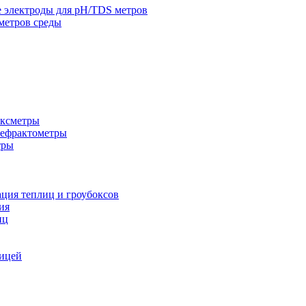
 электроды для pH/TDS метров
метров среды
ксметры
Рефрактометры
тры
ация теплиц и гроубоксов
ия
иц
лицей