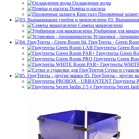
Охлаждение воды
Помпы и насосы
Прозрачные шланг
03. Выращива
Семена микрозелени
Удобрения для микро
Установки - проращи
04. ГроуТенты - Green Roo
Гроутенты Green R
Гроутенты Green R
Гроутенты Green Ro
Гроутенты WHIT
Сетки и сушилк
05. ГроуТенты - другие м
Гроутенты
Гроутенты Secret Jardi