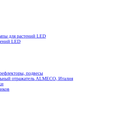
мпы для растений LED
тений LED
 рефлекторы, подвесы
льный отражатель ALMECO, Италия
ки
ников