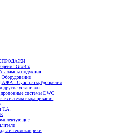
АСПРОДАЖИ
рения GroBro
- лампы индукция
Оборудование
АЖА - Субстраты,Удобрения
и другие установки
гидропонные системы DWC
ные системы выращивания
et
 Т.A.
LE
комплектующие
ылители
воды и термоковрики