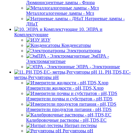
Люминисцентные лампы - Флора
Металлогалогенные лампы - Мгл
Натриевые лампы -
ДНаТ
10. ЭПРА и
Комплектующие
ИЗУ
Конденсаторы
Электропатроны
ЭмПРА -
Электромагнитные
ЭПРА - Электронные
11. PH,TDS,EC-
метры,Регуляторы pН
Измерители жидкости - pH,TDS,Хлор
Измерители почвы и субстратов - pH,TDS
Измерители продуктов питания - pH,TDS
Калибровочные растворы - pH,TDS,EC
Нитрат-тестеры
Регуляторы pН