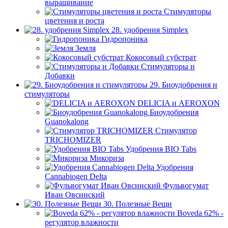
выращивание
Стимуляторы
цветения и роста
28. удобрения Simplex
Гидропоника
Земля
Кокосовый субстрат
Стимуляторы и
Добавки
29. Биоудобрения и
стимуляторы
DELICIA и AEROXON
Биоудобрения
Guanokalong
Стимулятор
TRICHOMIZER
Удобрения BIO Tabs
Микориза
Удобрения
Cannabiogen Delta
Фульвогумат
Иван Овсинский
30. Полезные Вещи
Boveda 62% -
регулятор влажности