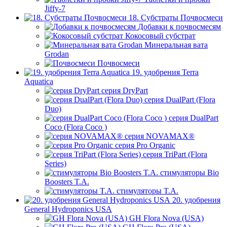
Jiffy-7
18. Субстраты Почвосмеси
Добавки к почвосмесям
Кокосовый субстрат
Минеральная вата
Grodan
Почвосмеси
19. удобрения Terra
Aquatica
серия DryPart
серия DualPart (Flora
Duo)
серия DualPart
Coco (Flora Coco )
серия NOVAMAX®
серия Pro Organic
серия TriPart (Flora
Series)
стимуляторы Bio
Boosters T.A.
стимуляторы T.A.
20. удобрения
General Hydroponics USA
GH Flora Nova (USA)