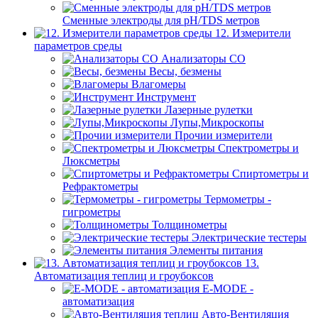
Сменные электроды для pH/TDS метров
12. Измерители
параметров среды
Анализаторы CO
Весы, безмены
Влагомеры
Инструмент
Лазерные рулетки
Лупы,Микроскопы
Прочии измерители
Спектрометры и
Люксметры
Спиртометры и
Рефрактометры
Термометры -
гигрометры
Толщинометры
Электрические тестеры
Элементы питания
13.
Автоматизация теплиц и гроубоксов
E-MODE -
автоматизация
Авто-Вентиляция