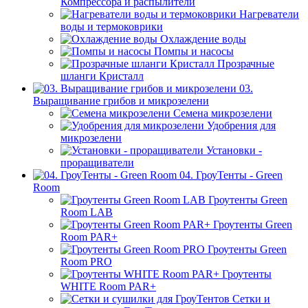
Компрессора и распылители
Нагреватели
воды и термоковрики
Охлаждение воды
Помпы и насосы
Прозрачные
шланги Кристалл
03.
Выращивание грибов и микрозелени
Семена микрозелени
Удобрения для
микрозелени
Установки -
проращиватели
04. ГроуТенты - Green
Room
Гроутенты Green
Room LAB
Гроутенты Green
Room PAR+
Гроутенты Green
Room PRO
Гроутенты
WHITE Room PAR+
Сетки и