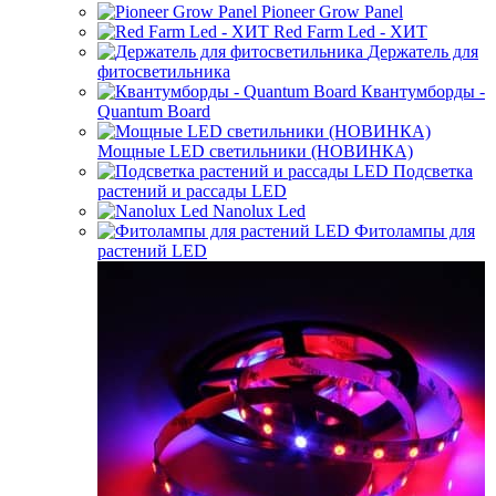
Pioneer Grow Panel
Red Farm Led - ХИТ
Держатель для
фитосветильника
Квантумборды -
Quantum Board
Мощные LED светильники (НОВИНКА)
Подсветка
растений и рассады LED
Nanolux Led
Фитолампы для
растений LED