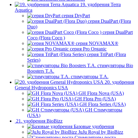
19. удобрения Terra
Aquatica
серия DryPart
серия DualPart (Flora
Duo)
серия DualPart
Coco (Flora Coco )
серия NOVAMAX®
серия Pro Organic
серия TriPart (Flora
Series)
стимуляторы Bio
Boosters T.A.
стимуляторы T.A.
20. удобрения
General Hydroponics USA
GH Flora Nova (USA)
GH Flora Pro (USA)
GH Flora Series (USA)
GH Стимуляторы
(USA)
21. удобрения BioBizz
Базовые удобрения
JuJu Royal by BioBizz
Стимуляторы роста