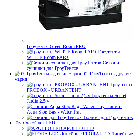
Гроутенты Green Room PRO
Гроутенты
WHITE Room PAR+
Сетки и
сушилки для ГроуТентов
05. ГроуТенты - другие
марки
Гроутенты
PROBOX - URBANTENT
Гроутенты Secret
Jardin 2,5 v
Тюнинг
Aqua Stop Bag - Water Tray
Тюнинг для ГроуТентов
06. ФитоСвет LED
APOLLO LED
FLORA LED Линейные