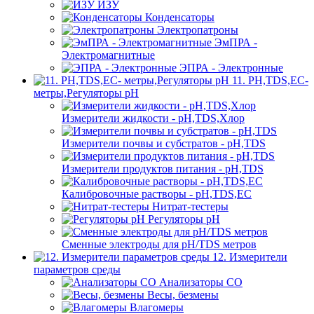
ИЗУ
Конденсаторы
Электропатроны
ЭмПРА -
Электромагнитные
ЭПРА - Электронные
11. PH,TDS,EC-
метры,Регуляторы pН
Измерители жидкости - pH,TDS,Хлор
Измерители почвы и субстратов - pH,TDS
Измерители продуктов питания - pH,TDS
Калибровочные растворы - pH,TDS,EC
Нитрат-тестеры
Регуляторы pН
Сменные электроды для pH/TDS метров
12. Измерители
параметров среды
Анализаторы CO
Весы, безмены
Влагомеры