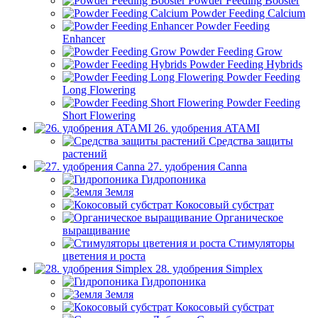
Powder Feeding Booster
Powder Feeding Calcium
Powder Feeding
Enhancer
Powder Feeding Grow
Powder Feeding Hybrids
Powder Feeding
Long Flowering
Powder Feeding
Short Flowering
26. удобрения ATAMI
Средства защиты
растений
27. удобрения Canna
Гидропоника
Земля
Кокосовый субстрат
Органическое
выращивание
Стимуляторы
цветения и роста
28. удобрения Simplex
Гидропоника
Земля
Кокосовый субстрат