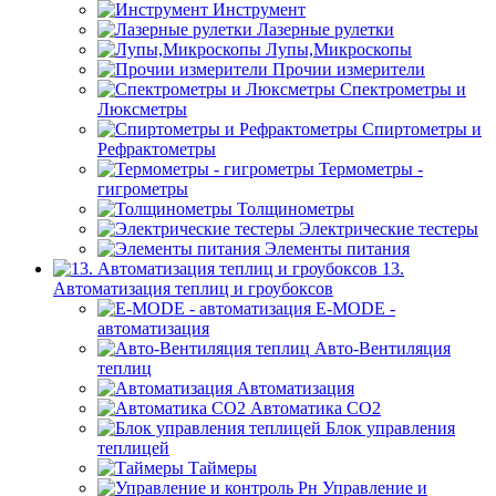
Инструмент
Лазерные рулетки
Лупы,Микроскопы
Прочии измерители
Спектрометры и
Люксметры
Спиртометры и
Рефрактометры
Термометры -
гигрометры
Толщинометры
Электрические тестеры
Элементы питания
13.
Автоматизация теплиц и гроубоксов
E-MODE -
автоматизация
Авто-Вентиляция
теплиц
Автоматизация
Автоматика СО2
Блок управления
теплицей
Таймеры
Управление и