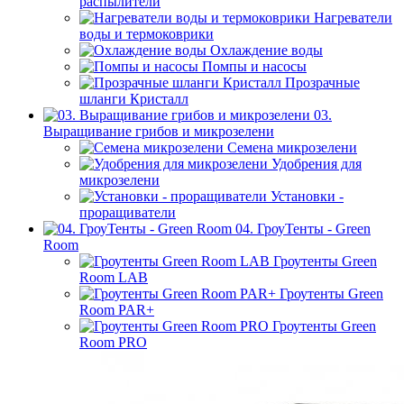
распылители
Нагреватели
воды и термоковрики
Охлаждение воды
Помпы и насосы
Прозрачные
шланги Кристалл
03.
Выращивание грибов и микрозелени
Семена микрозелени
Удобрения для
микрозелени
Установки -
проращиватели
04. ГроуТенты - Green
Room
Гроутенты Green
Room LAB
Гроутенты Green
Room PAR+
Гроутенты Green
Room PRO