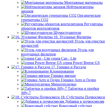
Монтажные материалы
Нейтрализаторы
запахов
Органические
генераторы СО2
Регуляторы
оборотов вентиляторов
Шумоглушители
16. Угольные Фильтры
Уголь для очистки
жидкостей
Уголь для
воздушных фильтров
серия Can - Lite
серия Power Breese GS
17. Горшки и Рассада
Клонирование
Горшки мягкие
Горшки Aero и Гидро
Минитеплички
Таблетки и пробки
Jiffy-7
18. Субстраты Почвосмеси
Добавки к почвосмесям
Кокосовый субстрат