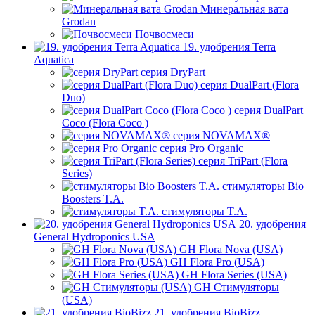
Минеральная вата
Grodan
Почвосмеси
19. удобрения Terra
Aquatica
серия DryPart
серия DualPart (Flora
Duo)
серия DualPart
Coco (Flora Coco )
серия NOVAMAX®
серия Pro Organic
серия TriPart (Flora
Series)
стимуляторы Bio
Boosters T.A.
стимуляторы T.A.
20. удобрения
General Hydroponics USA
GH Flora Nova (USA)
GH Flora Pro (USA)
GH Flora Series (USA)
GH Стимуляторы
(USA)
21. удобрения BioBizz