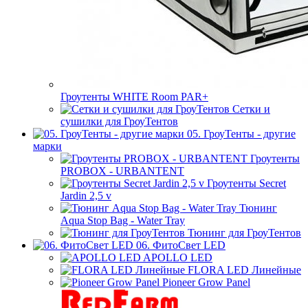
Гроутенты WHITE Room PAR+
Сетки и
сушилки для ГроуТентов
05. ГроуТенты - другие
марки
Гроутенты
PROBOX - URBANTENT
Гроутенты Secret
Jardin 2,5 v
Тюнинг
Aqua Stop Bag - Water Tray
Тюнинг для ГроуТентов
06. ФитоСвет LED
APOLLO LED
FLORA LED Линейные
Pioneer Grow Panel