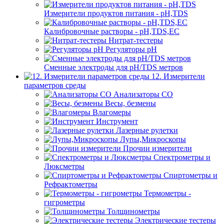
Измерители продуктов питания - pH,TDS
Калибровочные растворы - pH,TDS,EC
Нитрат-тестеры
Регуляторы pН
Сменные электроды для pH/TDS метров
12. Измерители
параметров среды
Анализаторы CO
Весы, безмены
Влагомеры
Инструмент
Лазерные рулетки
Лупы,Микроскопы
Прочии измерители
Спектрометры и
Люксметры
Спиртометры и
Рефрактометры
Термометры -
гигрометры
Толщинометры
Электрические тестеры