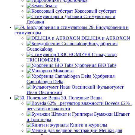
Гидропоника
Земля
Кокосовый субстрат
Стимуляторы и
Добавки
29. Биоудобрения и
стимуляторы
DELICIA и AEROXON
Биоудобрения
Guanokalong
Стимулятор
TRICHOMIZER
Удобрения BIO Tabs
Микориза
Удобрения
Cannabiogen Delta
Фульвогумат
Иван Овсинский
30. Полезные Вещи
Boveda 62% -
регулятор влажности
Бумажки Штакет
и Грипперы
Книги и журналы
Мешки для