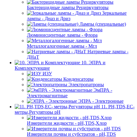
Бактерицидные лампы Рециркуляторы
Зеркальные
лампы - Дназ и Дриз
Лампы (специальные)
Люминисцентные лампы - Флора
Металлогалогенные лампы - Мгл
Натриевые лампы -
ДНаТ
10. ЭПРА и
Комплектующие
ИЗУ
Конденсаторы
Электропатроны
ЭмПРА -
Электромагнитные
ЭПРА - Электронные
11. PH,TDS,EC-
метры,Регуляторы pН
Измерители жидкости - pH,TDS,Хлор
Измерители почвы и субстратов - pH,TDS