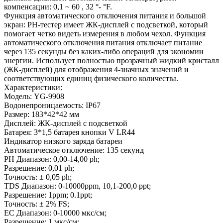
компенсации: 0,1 ~ 60 , 32 °- °F.
Функция автоматического отключения питания и большой
экран: PH-тестер имеет ЖК-дисплей с подсветкой, который
помогает четко видеть измерения в любом чехол. Функция
автоматического отключения питания отключает питание
через 135 секунды без каких-либо операций для экономии
энергии. Использует полностью прозрачный жидкий кристалл
(ЖК-дисплей) для отображения 4-значных значений и
соответствующих единиц физического количества.
Характеристики:
Модель: YG-9908
Водонепроницаемость: IP67
Размер: 183*42*42 мм
Дисплей: ЖК-дисплей с подсветкой
Батарея: 3*1,5 батарея кнопки V LR44
Индикатор низкого заряда батареи
Автоматическое отключение: 135 секунд
PH Диапазон: 0,00-14,00 ph;
Разрешение: 0,01 ph;
Точность: ± 0,05 ph;
TDS Диапазон: 0-10000ppm, 10,1-200,0 ppt;
Разрешение: 1ppm; 0.1ppt;
Точность: ± 2% FS;
EC Диапазон: 0-10000 мкс/см;
Разрешение: 1 мкс/см;