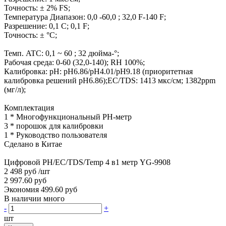
Точность: ± 2% FS;
Температура Диапазон: 0,0 -60,0 ; 32,0 F-140 F;
Разрешение: 0,1 C; 0,1 F;
Точность: ± °C;
Темп. ATC: 0,1 ~ 60 ; 32 дюйма-°;
Рабочая среда: 0-60 (32,0-140); RH 100%;
Калибровка: pH: pH6.86/pH4.01/pH9.18 (приоритетная
калибровка решений pH6.86);EC/TDS: 1413 мкс/см; 1382ppm
(мг/л);
Комплектация
1 * Многофункциональный PH-метр
3 * порошок для калибровки
1 * Руководство пользователя
Сделано в Китае
Цифровой PH/EC/TDS/Temp 4 в1 метр YG-9908
2 498 руб
/шт
2 997.60 руб
Экономия 499.60 руб
В наличии много
-
+
шт