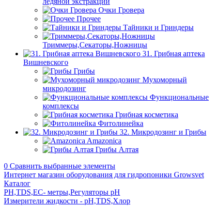
ледяной экстракции
Очки Гровера
Прочее
Тайники и Гриндеры
Триммеры,Секаторы,Ножницы
31. Грибная аптека
Вишневского
Грибы
Мухоморный
микродозинг
Функциональные
комплексы
Грибная косметика
Фитолинейка
32. Микродозинг и Грибы
Amazonica
Грибы Алтая
0
Сравнить выбранные элементы
Интернет магазин оборудования для гидропоники Growsvet
Каталог
PH,TDS,EC- метры,Регуляторы pН
Измерители жидкости - pH,TDS,Хлор