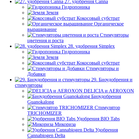
27. удобрения Canna
Гидропоника
Земля
Кокосовый субстрат
Органическое
выращивание
Стимуляторы
цветения и роста
28. удобрения Simplex
Гидропоника
Земля
Кокосовый субстрат
Стимуляторы и
Добавки
29. Биоудобрения и
стимуляторы
DELICIA и AEROXON
Биоудобрения
Guanokalong
Стимулятор
TRICHOMIZER
Удобрения BIO Tabs
Микориза
Удобрения
Cannabiogen Delta