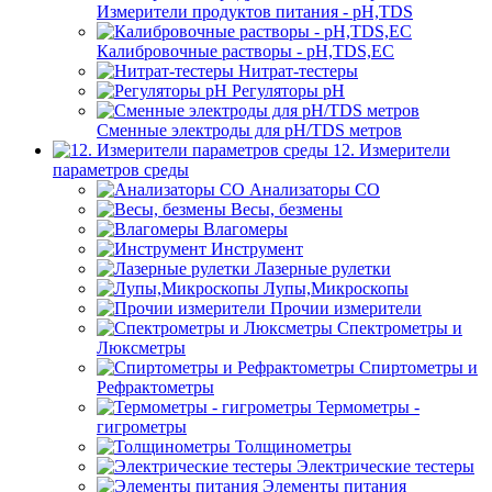
Измерители продуктов питания - pH,TDS
Калибровочные растворы - pH,TDS,EC
Нитрат-тестеры
Регуляторы pН
Сменные электроды для pH/TDS метров
12. Измерители
параметров среды
Анализаторы CO
Весы, безмены
Влагомеры
Инструмент
Лазерные рулетки
Лупы,Микроскопы
Прочии измерители
Спектрометры и
Люксметры
Спиртометры и
Рефрактометры
Термометры -
гигрометры
Толщинометры
Электрические тестеры
Элементы питания