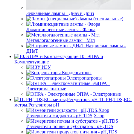
Зеркальные лампы - Дназ и Дриз
Лампы (специальные)
Люминисцентные лампы - Флора
Металлогалогенные лампы - Мгл
Натриевые лампы -
ДНаТ
10. ЭПРА и
Комплектующие
ИЗУ
Конденсаторы
Электропатроны
ЭмПРА -
Электромагнитные
ЭПРА - Электронные
11. PH,TDS,EC-
метры,Регуляторы pН
Измерители жидкости - pH,TDS,Хлор
Измерители почвы и субстратов - pH,TDS