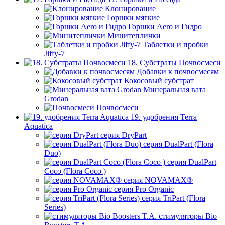
Клонирование
Горшки мягкие
Горшки Aero и Гидро
Минитеплички
Таблетки и пробки
Jiffy-7
18. Субстраты Почвосмеси
Добавки к почвосмесям
Кокосовый субстрат
Минеральная вата
Grodan
Почвосмеси
19. удобрения Terra
Aquatica
серия DryPart
серия DualPart (Flora
Duo)
серия DualPart
Coco (Flora Coco )
серия NOVAMAX®
серия Pro Organic
серия TriPart (Flora
Series)
стимуляторы Bio