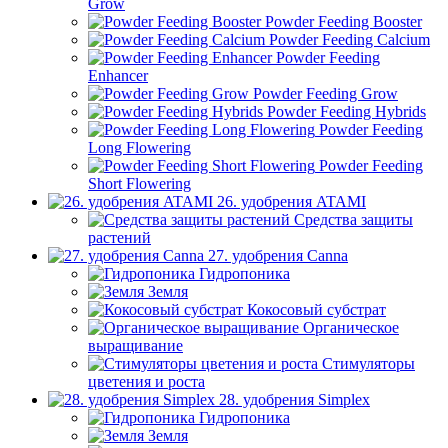
Grow
Powder Feeding Booster
Powder Feeding Calcium
Powder Feeding
Enhancer
Powder Feeding Grow
Powder Feeding Hybrids
Powder Feeding
Long Flowering
Powder Feeding
Short Flowering
26. удобрения ATAMI
Средства защиты
растений
27. удобрения Canna
Гидропоника
Земля
Кокосовый субстрат
Органическое
выращивание
Стимуляторы
цветения и роста
28. удобрения Simplex
Гидропоника
Земля