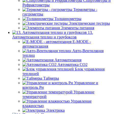
Спиртометры и
Рефрактометры
Термометры -
гигрометры
Толщинометры
Электрические тестеры
Элементы питания
13.
Автоматизация теплиц и гроубоксов
E-MODE -
автоматизация
Авто-Вентиляция
теплиц
Автоматизация
Автоматика СО2
Блок управления
теплицей
Таймеры
Управление и
контроль Рн
Управление
температурой
Управление
влажностью
Электрика