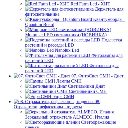
Red Farm Led - ХИТ
Держатель для
фитосветильника
Квантумборды -
Quantum Board
Мощные LED светильники (НОВИНКА)
Подсветка
растений и рассады LED
Nanolux Led
Фитолампы для
растений LED
Фитолента для
растений LED
07. ФитоСвет CMH - Днат
Лампы СМН
Светильники Днат
Светильники СМН
Эпра СМН
08.
Отражатели, рефлекторы, подвесы
Зеркальный отражатель ALMECO, Италия
Светооражающие
пленки