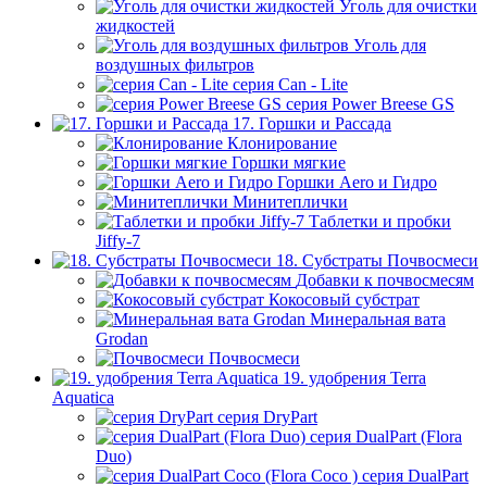
Уголь для очистки
жидкостей
Уголь для
воздушных фильтров
серия Can - Lite
серия Power Breese GS
17. Горшки и Рассада
Клонирование
Горшки мягкие
Горшки Aero и Гидро
Минитеплички
Таблетки и пробки
Jiffy-7
18. Субстраты Почвосмеси
Добавки к почвосмесям
Кокосовый субстрат
Минеральная вата
Grodan
Почвосмеси
19. удобрения Terra
Aquatica
серия DryPart
серия DualPart (Flora
Duo)
серия DualPart