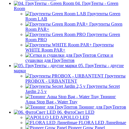
04. ГроуТенты - Green
Room
Гроутенты Green
Room LAB
Гроутенты Green
Room PAR+
Гроутенты Green
Room PRO
Гроутенты
WHITE Room PAR+
Сетки и
сушилки для ГроуТентов
05. ГроуТенты - другие
марки
Гроутенты
PROBOX - URBANTENT
Гроутенты Secret
Jardin 2,5 v
Тюнинг
Aqua Stop Bag - Water Tray
Тюнинг для ГроуТентов
06. ФитоСвет LED
APOLLO LED
FLORA LED Линейные
Pioneer Grow Panel