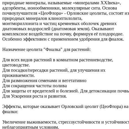
природные минералы, называемые «минералами XXIвека»,
адсорбенты, ионообменники, молекулярные сита. Основа
почвоулучшителя «ЦеоФлора» - Орловские цеолиты, состоят из
природных минералов клиноптилолита,
монтмориллонита и частиц кремневых оболочек древних
диатомовых водорослей (диатомовая земля). Оказывают
комплексное воздействие на почву, формируя её плодородие.
Особенно эффективен с применением удобрения для фиалок.
Назначение цеолита "Фиалка" для растений:
Для всех видов растений в комнатном растениеводстве,
цветоводстве.
Для посадки/пересадки растений, для улучшения их
приживаемости.
Для размножения семенами и вегетативно
Для сокращения частоты полива
Для защиты от вредителей и болезней. Для детоксикации почв
Для Ускорения роста и развития.
Эффекты, которые оказывает Орловский цеолит (ЦеоФлора) на
фиалки:
Увеличение выживаемости, стрессоустойчивости и устойчивос
неблагоприятным условиям.