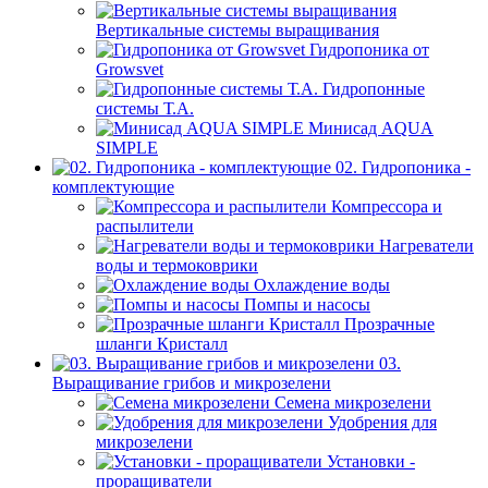
Вертикальные системы выращивания
Гидропоника от
Growsvet
Гидропонные
системы Т.A.
Минисад AQUA
SIMPLE
02. Гидропоника -
комплектующие
Компрессора и
распылители
Нагреватели
воды и термоковрики
Охлаждение воды
Помпы и насосы
Прозрачные
шланги Кристалл
03.
Выращивание грибов и микрозелени
Семена микрозелени
Удобрения для
микрозелени
Установки -
проращиватели