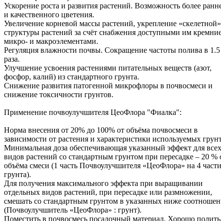
Ускорение роста и развития растений. Возможность более ранн
и качественного цветения.
Увеличение корневой массы растений, укрепление «скелетной»
структуры растений за счёт снабжения доступными им кремни
микро- и макроэлементами.
Регуляция влажности почвы. Сокращение частоты полива в 1.5
раза.
Улучшение усвоения растениями питательных веществ (азот,
фосфор, калий) из стандартного грунта.
Снижение развития патогенной микрофлоры в почвосмеси и
снижение токсичности грунтов.
Применение почвоулучшителя ЦеоФлора "Фиалка":
Норма внесения от 20% до 100% от объёма почвосмеси в
зависимости от растения и характеристики используемых грунт
Минимальная доза обеспечивающая указанный эффект для все
видов растений со стандартным грунтом при пересадке – 20 % 
объёма смеси (1 часть Почвоулучшителя «ЦеоФлора» на 4 част
грунта).
Для получения максимального эффекта при выращивании
отдельных видов растений, при пересадке или размножении,
смешать со стандартным грунтом в указанных ниже соотношен
(Почвоулучшитель «ЦеоФлора» : грунт).
Поместить в почвосмесь посадочный материал. Хорошо полить