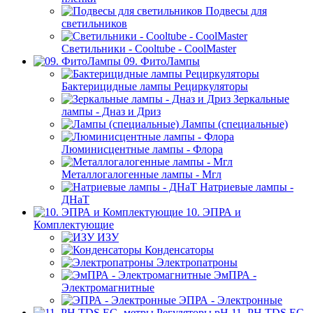
Подвесы для
светильников
Светильники - Cooltube - CoolMaster
09. ФитоЛампы
Бактерицидные лампы Рециркуляторы
Зеркальные
лампы - Дназ и Дриз
Лампы (специальные)
Люминисцентные лампы - Флора
Металлогалогенные лампы - Мгл
Натриевые лампы -
ДНаТ
10. ЭПРА и
Комплектующие
ИЗУ
Конденсаторы
Электропатроны
ЭмПРА -
Электромагнитные
ЭПРА - Электронные
11. PH,TDS,EC-