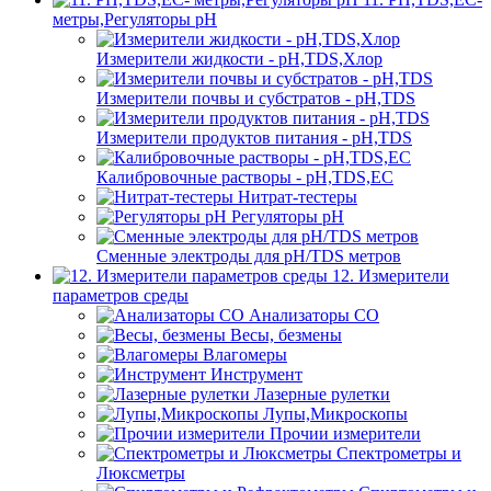
метры,Регуляторы pН
Измерители жидкости - pH,TDS,Хлор
Измерители почвы и субстратов - pH,TDS
Измерители продуктов питания - pH,TDS
Калибровочные растворы - pH,TDS,EC
Нитрат-тестеры
Регуляторы pН
Сменные электроды для pH/TDS метров
12. Измерители
параметров среды
Анализаторы CO
Весы, безмены
Влагомеры
Инструмент
Лазерные рулетки
Лупы,Микроскопы
Прочии измерители
Спектрометры и
Люксметры