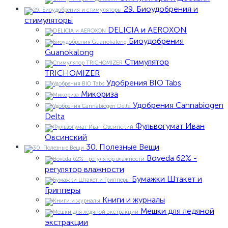
29. Биоудобрения и
стимуляторы
DELICIA и AEROXON
Биоудобрения
Guanokalong
Стимулятор
TRICHOMIZER
Удобрения BIO Tabs
Микориза
Удобрения Cannabiogen
Delta
Фульвогумат Иван
Овсинский
30. Полезные Вещи
Boveda 62% -
регулятор влажности
Бумажки Штакет и
Грипперы
Книги и журналы
Мешки для ледяной
экстракции