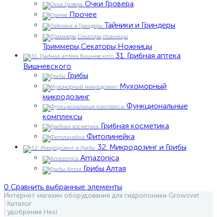
Очки Гровера
Прочее
Тайники и Гриндеры
Триммеры,Секаторы,Ножницы
31. Грибная аптека
Вишневского
Грибы
Мухоморный
микродозинг
Функциональные
комплексы
Грибная косметика
Фитолинейка
32. Микродозинг и Грибы
Amazonica
Грибы Алтая
0
Сравнить выбранные элементы
Интернет магазин оборудования для гидропоники Growsvet
Каталог
удобрения Hesi