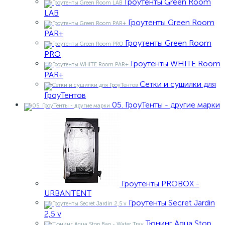
Гроутенты Green Room
LAB
Гроутенты Green Room
PAR+
Гроутенты Green Room
PRO
Гроутенты WHITE Room
PAR+
Сетки и сушилки для
ГроуТентов
05. ГроуТенты - другие марки
Гроутенты PROBOX -
URBANTENT
Гроутенты Secret Jardin
2,5 v
Тюнинг Aqua Stop