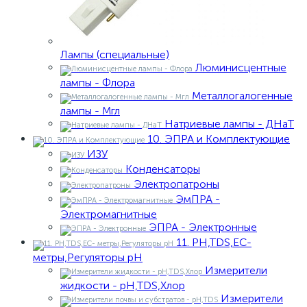
Лампы (специальные)
Люминисцентные
лампы - Флора
Металлогалогенные
лампы - Мгл
Натриевые лампы - ДНаТ
10. ЭПРА и Комплектующие
ИЗУ
Конденсаторы
Электропатроны
ЭмПРА -
Электромагнитные
ЭПРА - Электронные
11. PH,TDS,EC-
метры,Регуляторы pН
Измерители
жидкости - pH,TDS,Хлор
Измерители