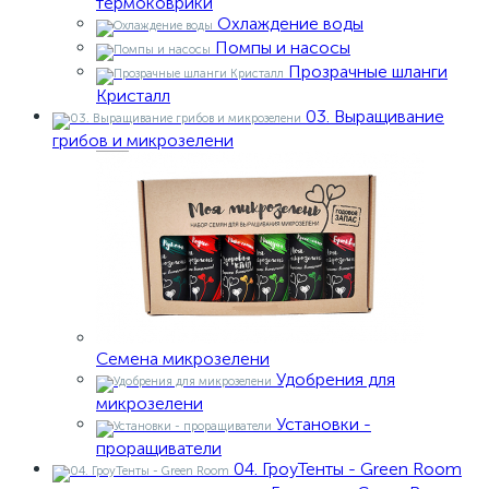
термоковрики
Охлаждение воды
Помпы и насосы
Прозрачные шланги
Кристалл
03. Выращивание
грибов и микрозелени
Семена микрозелени
Удобрения для
микрозелени
Установки -
проращиватели
04. ГроуТенты - Green Room