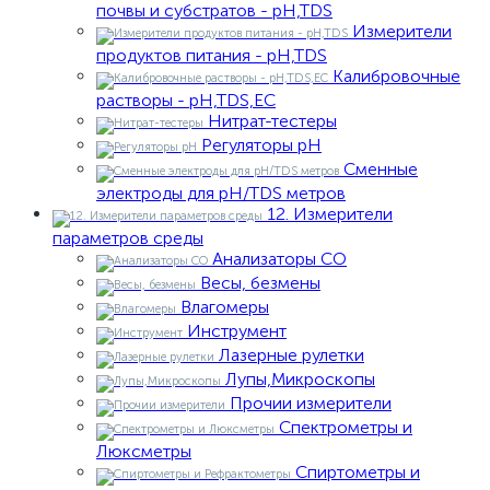
почвы и субстратов - pH,TDS
Измерители
продуктов питания - pH,TDS
Калибровочные
растворы - pH,TDS,EC
Нитрат-тестеры
Регуляторы pН
Сменные
электроды для pH/TDS метров
12. Измерители
параметров среды
Анализаторы CO
Весы, безмены
Влагомеры
Инструмент
Лазерные рулетки
Лупы,Микроскопы
Прочии измерители
Спектрометры и
Люксметры
Спиртометры и